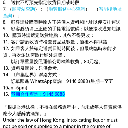
6. 送貨不可預先指定收貨日期或時段
7. （
順豐站查詢
）；（
順豐服務中心查詢
），（
智能櫃地址
查詢
）；
8. 顧客請於購買時輸入正確個人資料和地址以便安排運送
9. 顧客必須填上正確的手提電話號碼；以便接收通知短訊
10. 購買時請選定送貨地點，其後不得更改；
11. 客戶請於收貨時檢查貨品及數量，過後不得爭議
12. 如果客人於確定送貨日期時間後，但最終臨時未能收
貨，再次派送需繳付額外運費，
以訂單重量按照運輸公司標準收費，80元起。
13. 資料及圖片，只供參考。
14. 《市集世界》聯絡方式：
訂單跟進 WhatsApp查詢：9146 6888 (星期一至五
10am-6pm)
15.
營商合作查詢：9146 6888
『根據香港法律，不得在業務過程中，向未成年人售賣或供
應令人醺醉的酒類。』
Under the law of Hong Kong, intoxicating liquor must
not be sold or supplied to a minor in the course of