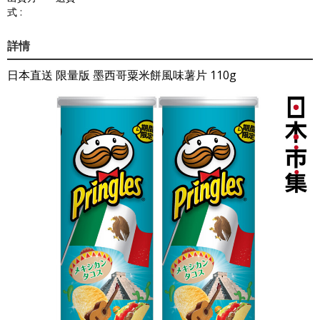
式 :
詳情
日本直送 限量版 墨西哥粟米餅風味薯片 110g