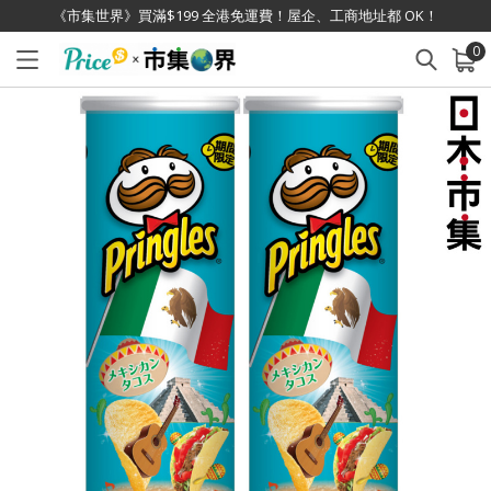
《市集世界》買滿$199 全港免運費！屋企、工商地址都 OK！
0
已加入購物車
查看