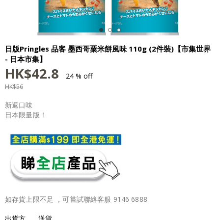
日版Pringles 品客 墨西哥粟米餅風味 110g (2件裝)【市集世界
- 日本市集】
HK$
42.8
24 % off
HK$
56
新返口味
日本限量版！
如存貨上限不足 ，可嘗試聯絡客服 9146 6888
出貨方
送貨