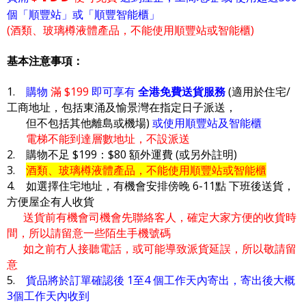
個「順豐站」或「順豐智能櫃」
(酒類、玻璃樽液體產品，不能使用順豐站或智能櫃)
基本注意事項：
1.
購物
滿 $199
即可享有
全港免費送貨服務
(適用於住宅/
工商地址，包括東涌及愉景灣在指定日子派送，
但不包括其他離島或機場)
或使用順豐站及智能櫃
電梯不能到達層數地址，不設派送
2. 購物不足 $199：$80 額外運費 (或另外註明)
3.
酒類、玻璃樽液體產品，不能使用順豐站或智能櫃
4. 如選擇住宅地址，有機會安排傍晚 6-11點 下班後送貨，
方便屋企有人收貨
送貨前有機會司機會先聯絡客人，確定大家方便的收貨時
間，所以請留意一些陌生手機號碼
如之前冇人接聽電話，或可能導致派貨延誤，所以敬請留
意
5.
貨品將於訂單確認後 1至4 個工作天內寄出，寄出後大概
3個工作天內收到