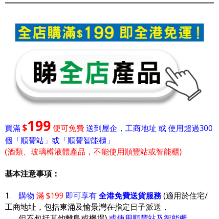
199
$
買滿
便可免費
送到屋企，工商地址 或 使用超過300
個「順豐站」或「順豐智能櫃」
(酒類、玻璃樽液體產品，不能使用順豐站或智能櫃)
基本注意事項：
1.
購物
滿 $199
即可享有
全港免費送貨服務
(適用於住宅/
工商地址，包括東涌及愉景灣在指定日子派送，
但不包括其他離島或機場)
或使用順豐站及智能櫃