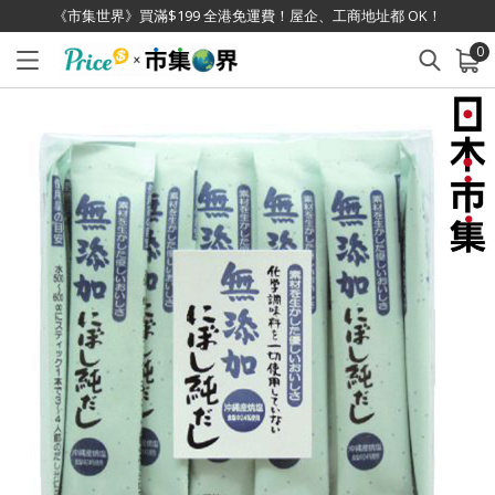
《市集世界》買滿$199 全港免運費！屋企、工商地址都 OK！
0
已加入購物車
查看