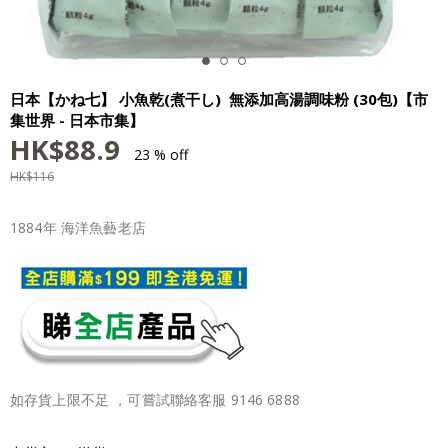
日本【かね七】 小魚乾(煮干し) 無添加高湯調味粉 (30包)【市
集世界 - 日本市集】
HK$
88.9
23 % off
HK$
116
1884年 海洋魚藝老店
如存貨上限不足 ，可嘗試聯絡客服 9146 6888