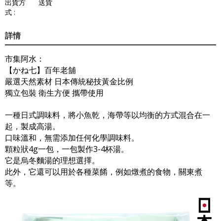
出貨方
送貨
式 :
詳情
市集阿水：
【かね七】百年老舖
嚴選天然素材 日本傳統秘技黃金比例
獨立包裝 衛生方便 攜帶使用
一種日式調味料，將小魚乾，海帶等以均衡的方式混合在一
起，製成高湯。
口味溫和，無需添加任何化學調味料。
顆粒狀4g一包，一包製作3-4杯湯。
它是烏冬麵湯的理想選擇。
此外，它還可以用於各種菜餚，例如燉煮的食物，關東煮
等。