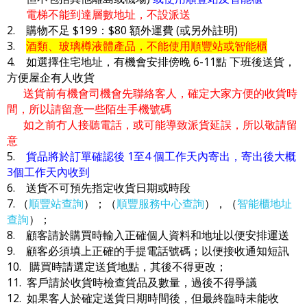
電梯不能到達層數地址，不設派送
2. 購物不足 $199：$80 額外運費 (或另外註明)
3.
酒類、玻璃樽液體產品，不能使用順豐站或智能櫃
4. 如選擇住宅地址，有機會安排傍晚 6-11點 下班後送貨，
方便屋企有人收貨
送貨前有機會司機會先聯絡客人，確定大家方便的收貨時
間，所以請留意一些陌生手機號碼
如之前冇人接聽電話，或可能導致派貨延誤，所以敬請留
意
5.
貨品將於訂單確認後 1至4 個工作天內寄出，寄出後大概
3個工作天內收到
6. 送貨不可預先指定收貨日期或時段
7. （
順豐站查詢
）；（
順豐服務中心查詢
），（
智能櫃地址
查詢
）；
8. 顧客請於購買時輸入正確個人資料和地址以便安排運送
9. 顧客必須填上正確的手提電話號碼；以便接收通知短訊
10. 購買時請選定送貨地點，其後不得更改；
11. 客戶請於收貨時檢查貨品及數量，過後不得爭議
12. 如果客人於確定送貨日期時間後，但最終臨時未能收