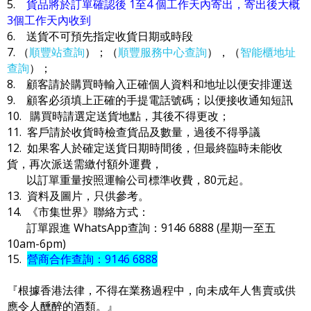
5.
貨品將於訂單確認後 1至4 個工作天內寄出，寄出後大概
3個工作天內收到
6. 送貨不可預先指定收貨日期或時段
7. （
順豐站查詢
）；（
順豐服務中心查詢
），（
智能櫃地址
查詢
）；
8. 顧客請於購買時輸入正確個人資料和地址以便安排運送
9. 顧客必須填上正確的手提電話號碼；以便接收通知短訊
10. 購買時請選定送貨地點，其後不得更改；
11. 客戶請於收貨時檢查貨品及數量，過後不得爭議
12. 如果客人於確定送貨日期時間後，但最終臨時未能收
貨，再次派送需繳付額外運費，
以訂單重量按照運輸公司標準收費，80元起。
13. 資料及圖片，只供參考。
14. 《市集世界》聯絡方式：
訂單跟進 WhatsApp查詢：9146 6888 (星期一至五
10am-6pm)
15.
營商合作查詢：9146 6888
『根據香港法律，不得在業務過程中，向未成年人售賣或供
應令人醺醉的酒類。』