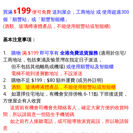
199
$
買滿
便可免費
送到屋企，工商地址 或 使用超過300
個「順豐站」或「順豐智能櫃」
(酒類、玻璃樽液體產品，不能使用順豐站或智能櫃)
基本注意事項：
1.
購物
滿 $199
即可享有
全港免費送貨服務
(適用於住宅/
工商地址，包括東涌及愉景灣在指定日子派送，
但不包括其他離島或機場)
或使用順豐站及智能櫃
電梯不能到達層數地址，不設派送
2. 購物不足 $199：$80 額外運費 (或另外註明)
3.
酒類、玻璃樽液體產品，不能使用順豐站或智能櫃
4. 如選擇住宅地址，有機會安排傍晚 6-11點 下班後送貨，
方便屋企有人收貨
送貨前有機會司機會先聯絡客人，確定大家方便的收貨時
間，所以請留意一些陌生手機號碼
如之前冇人接聽電話，或可能導致派貨延誤，所以敬請留
意