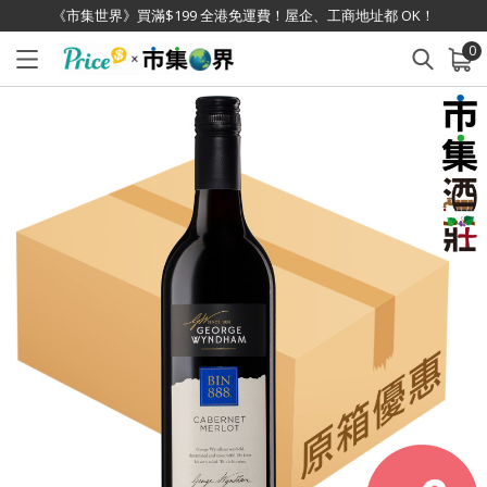
《市集世界》買滿$199 全港免運費！屋企、工商地址都 OK！
0
已加入購物車
查看