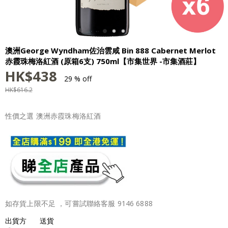
澳洲George Wyndham佐治雲咸 Bin 888 Cabernet Merlot
赤霞珠梅洛紅酒 (原箱6支) 750ml【市集世界 -市集酒莊】
HK$
438
29 % off
HK$
616.2
性價之選 澳洲赤霞珠梅洛紅酒
如存貨上限不足 ，可嘗試聯絡客服 9146 6888
出貨方
送貨