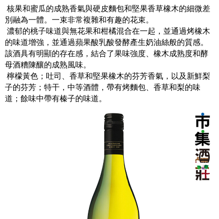
核果和蜜瓜的成熟香氣與硬皮麵包和堅果香草橡木的細微差
別融為一體。一束非常複雜和有趣的花束。
濃郁的桃子味道與無花果和柑橘混合在一起，並通過烤橡木
的味道增強，並通過蘋果酸乳酸發酵產生奶油絲般的質感。
該酒具有明顯的存在感，結合了果味強度、橡木成熟度和酵
母酒糟陳釀的成熟風味。
檸檬黃色；吐司、香草和堅果橡木的芬芳香氣，以及新鮮梨
子的芬芳；特干，中等酒體，帶有烤麵包、香草和梨的味
道；餘味中帶有榛子的味道。