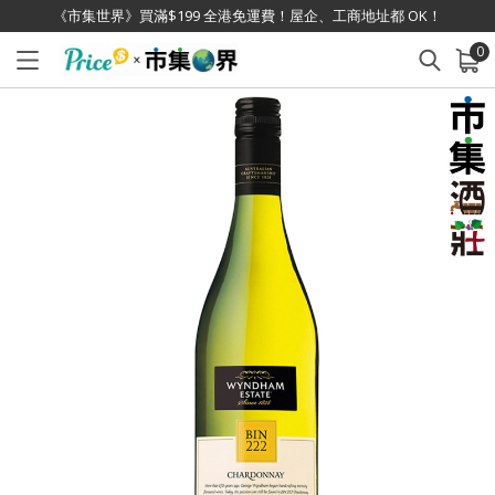
《市集世界》買滿$199 全港免運費！屋企、工商地址都 OK！
0
已加入購物車
查看