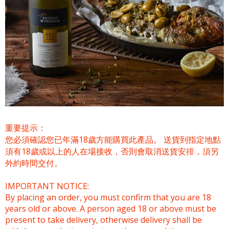
重要提示：
您必須確認您已年滿18歲方能購買此產品。 送貨到指定地點
須有18歲或以上的人在場接收，否則會取消送貨安排，須另
外約時間交付。
IMPORTANT NOTICE:
By placing an order, you must confirm that you are 18
years old or above. A person aged 18 or above must be
present to take delivery, otherwise delivery shall be