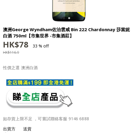
澳洲George Wyndham佐治雲咸 Bin 222 Chardonnay 莎當妮
白酒 750ml【市集世界 -市集酒莊】
HK$
78
33 % off
HK$
116.9
性價之選 澳洲白酒
如存貨上限不足 ，可嘗試聯絡客服 9146 6888
出貨方
送貨