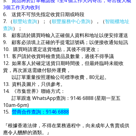
5.
貨品將於訂單確認後 1至4 個工作天內寄出，寄出後大概
3個工作天內收到
6. 送貨不可預先指定收貨日期或時段
7. （
順豐站查詢
）；（
順豐服務中心查詢
），（
智能櫃地址
查詢
）；
8. 顧客請於購買時輸入正確個人資料和地址以便安排運送
9. 顧客必須填上正確的手提電話號碼；以便接收通知短訊
10. 購買時請選定送貨地點，其後不得更改；
11. 客戶請於收貨時檢查貨品及數量，過後不得爭議
12. 如果客人於確定送貨日期時間後，但最終臨時未能收
貨，再次派送需繳付額外運費，
以訂單重量按照運輸公司標準收費，80元起。
13. 資料及圖片，只供參考。
14. 《市集世界》聯絡方式：
訂單跟進 WhatsApp查詢：9146 6888 (星期一至五
10am-6pm)
15.
營商合作查詢：9146 6888
『根據香港法律，不得在業務過程中，向未成年人售賣或供
應令人醺醉的酒類。』