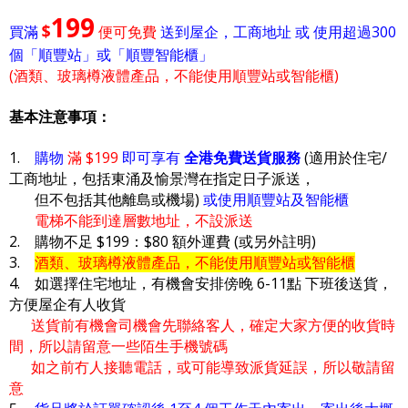
199
$
買滿
便可免費
送到屋企，工商地址 或 使用超過300
個「順豐站」或「順豐智能櫃」
(酒類、玻璃樽液體產品，不能使用順豐站或智能櫃)
基本注意事項：
1.
購物
滿 $199
即可享有
全港免費送貨服務
(適用於住宅/
工商地址，包括東涌及愉景灣在指定日子派送，
但不包括其他離島或機場)
或使用順豐站及智能櫃
電梯不能到達層數地址，不設派送
2. 購物不足 $199：$80 額外運費 (或另外註明)
3.
酒類、玻璃樽液體產品，不能使用順豐站或智能櫃
4. 如選擇住宅地址，有機會安排傍晚 6-11點 下班後送貨，
方便屋企有人收貨
送貨前有機會司機會先聯絡客人，確定大家方便的收貨時
間，所以請留意一些陌生手機號碼
如之前冇人接聽電話，或可能導致派貨延誤，所以敬請留
意