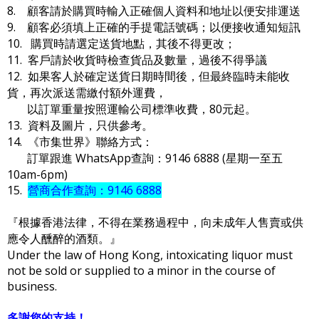
8. 顧客請於購買時輸入正確個人資料和地址以便安排運送
9. 顧客必須填上正確的手提電話號碼；以便接收通知短訊
10. 購買時請選定送貨地點，其後不得更改；
11. 客戶請於收貨時檢查貨品及數量，過後不得爭議
12. 如果客人於確定送貨日期時間後，但最終臨時未能收
貨，再次派送需繳付額外運費，
以訂單重量按照運輸公司標準收費，80元起。
13. 資料及圖片，只供參考。
14. 《市集世界》聯絡方式：
訂單跟進 WhatsApp查詢：9146 6888 (星期一至五
10am-6pm)
15.
營商合作查詢：9146 6888
『根據香港法律，不得在業務過程中，向未成年人售賣或供
應令人醺醉的酒類。』
Under the law of Hong Kong, intoxicating liquor must
not be sold or supplied to a minor in the course of
business.
多謝您的支持！