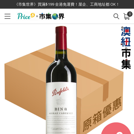
《市集世界》買滿$199 全港免運費！屋企、工商地址都 OK！
0
已加入購物車
查看