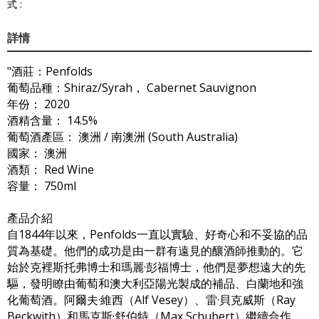
式 :
詳情
"酒莊：Penfolds
葡萄品種：Shiraz/Syrah， Cabernet Sauvignon
年份： 2020
酒精含量： 14.5%
葡萄酒產區： 澳洲 / 南澳洲 (South Australia)
國家： 澳洲
酒類： Red Wine
容量： 750ml
產品介紹
自1844年以來，Penfolds一直以實驗、好奇心和不妥協的品
質為基礎。他們的成功是由一群有遠見的釀酒師推動的。它
始於克裡斯托弗博士和瑪麗·彭福博士，他們是夢想遠大的先
驅，發明瞭由葡萄和澳大利亞陽光製成的補品、白蘭地和強
化葡萄酒。阿爾夫·維西（Alf Vesey）、雷·貝克威斯（Ray
Beckwith）和馬克斯·舒伯特（Max Schubert）繼續合作，