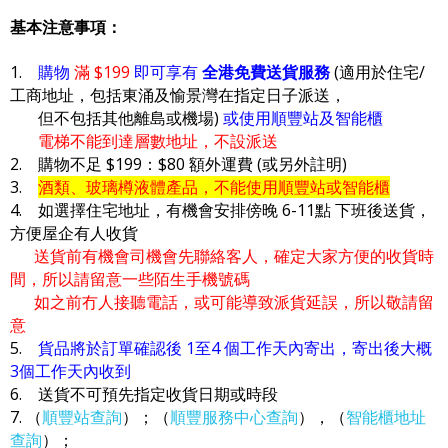
基本注意事項：
1.
購物
滿 $199
即可享有
全港免費送貨服務
(適用於住宅/
工商地址，包括東涌及愉景灣在指定日子派送，
但不包括其他離島或機場)
或使用順豐站及智能櫃
電梯不能到達層數地址，不設派送
2. 購物不足 $199：$80 額外運費 (或另外註明)
3.
酒類、玻璃樽液體產品，不能使用順豐站或智能櫃
4. 如選擇住宅地址，有機會安排傍晚 6-11點 下班後送貨，
方便屋企有人收貨
送貨前有機會司機會先聯絡客人，確定大家方便的收貨時
間，所以請留意一些陌生手機號碼
如之前冇人接聽電話，或可能導致派貨延誤，所以敬請留
意
5.
貨品將於訂單確認後 1至4 個工作天內寄出，寄出後大概
3個工作天內收到
6. 送貨不可預先指定收貨日期或時段
7. （
順豐站查詢
）；（
順豐服務中心查詢
），（
智能櫃地址
查詢
）；