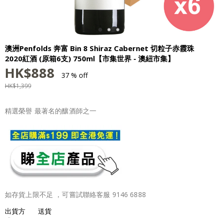
澳洲Penfolds 奔富 Bin 8 Shiraz Cabernet 切粒子赤霞珠
2020紅酒 (原箱6支) 750ml【市集世界 - 澳紐市集】
HK$
888
37 % off
HK$
1,399
精選榮譽 最著名的釀酒師之一
如存貨上限不足 ，可嘗試聯絡客服 9146 6888
出貨方
送貨