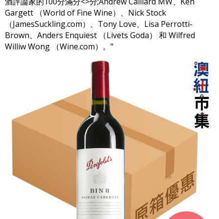
酒評論家的100分滿分<>分;Andrew Caillard MW、Ken
Gargett （World of Fine Wine）、Nick Stock
（JamesSuckling.com）、Tony Love、Lisa Perrotti-
Brown、Anders Enquiest （Livets Goda） 和 Wilfred
Williw Wong （Wine.com）。"