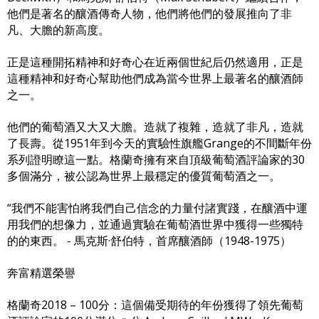
他們是著名的釀酒傳奇人物，他們將他們的發展推向了非
凡、大膽的新高度。
正是這種開拓精神和好奇心在近兩個世紀后仍然適用，正是
這種精神和好奇心幫助他們成為當今世界上最著名的釀酒師
之一。
他們的葡萄酒又大又大膽。造就了複雜，造就了非凡，造就
了長壽。從1951年到今天的實驗性旗艦Grange的不間斷年份
系列證明瞭這一點。格蘭奇擁有來自頂級葡萄酒評論家的30
多個滿分，被公認為世界上最穩定的優質葡萄酒之一。
“我們不能害怕將我們自己信念的力量付諸實踐，在釀酒中運
用我們的想像力，並通過實驗在葡萄酒世界中獲得一些獨特
的的東西。 - 馬克斯·舒伯特，首席釀酒師（1948-1975）
奔富精選榮譽
格蘭奇2018 – 100分：這個備受期待的年份獲得了領先葡萄