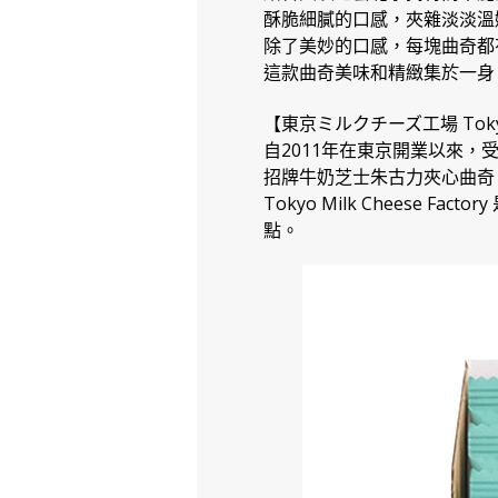
酥脆細膩的口感，夾雜淡淡溫
除了美妙的口感，每塊曲奇都
這款曲奇美味和精緻集於一身
【東京ミルクチーズ工場 Tokyo Mi
自2011年在東京開業以來，
招牌牛奶芝士朱古力夾心曲奇
Tokyo Milk Chees
點。