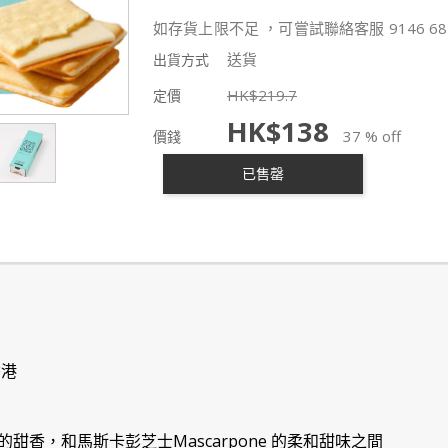
如存貨上限不足 ，可嘗試聯絡客服 9146 68
送貨
出貨方式
HK$
219.7
定價
HK$
138
37 % off
價錢
已售罄
香港
甜香，和馬斯卡彭芝士Mascarpone 的柔和甜味之間