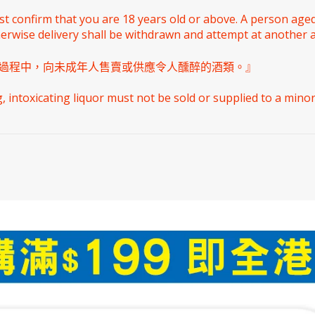
st confirm that you are 18 years old or above. A person ag
herwise delivery shall be withdrawn and attempt at another 
過程中，向未成年人售賣或供應令人醺醉的酒類。』
intoxicating liquor must not be sold or supplied to a minor