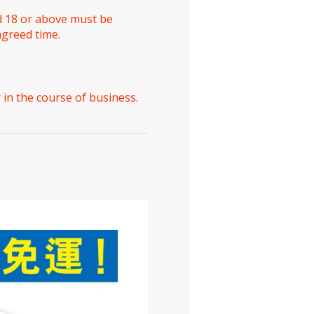
ed 18 or above must be
agreed time.
 in the course of business.