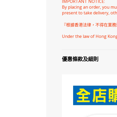
IMPORTANT NOTICE:
By placing an order, you mu
present to take delivery, ot
『根據香港法律，不得在業務
Under the law of Hong Kong, 
優惠條款及細則