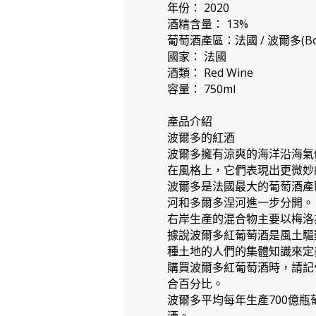
年份： 2020
酒精含量： 13%
葡萄酒產區：法國 / 波爾多(Bordea
國家： 法國
酒類： Red Wine
容量： 750ml
產品介紹
波爾多的紅酒
波爾多擁有涼爽的海洋沿海氣
在風格上，它們表現出更微妙
波爾多是法國最大的葡萄酒產
河和多爾多涅河進一步分開。
右岸生產的混合物主要以梅洛
據說波爾多紅葡萄酒是風土驅
種土地的人們的集體知識來定
購買波爾多紅葡萄酒時，請記
合百分比。
波爾多平均每年生產700億