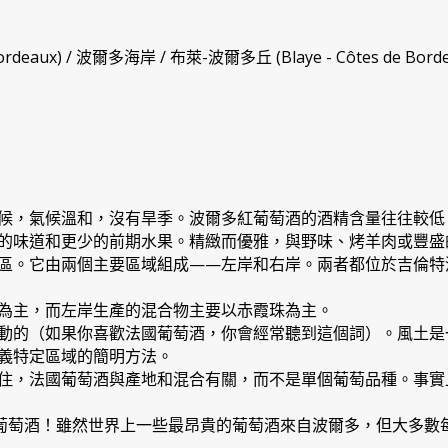
ux) / 波爾多海岸 / 布萊-波爾多丘 (Blaye - Côtes de Borde
候，氣候溫和，沒有旱季。波爾多紅葡萄酒的酒精含量往往較低
的味道和更少的前期水果。精緻而優雅，與野味、烤羊肉或豐盛
區。它由兩個主要區域組成——左岸和右岸。兩者都位於吉倫特
為主，而左岸生產的混合物主要以赤霞珠為主。
動的（如果你喜歡法國葡萄酒，你會經常聽到這個詞）。風土是
義特定區域的簡明方法。
住，法國葡萄酒與產地和混合有關，而不是單個葡萄品種。事實
瓶葡萄酒！雖然世界上一些最昂貴的葡萄酒來自波爾多，但大多數