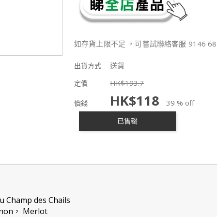
如存貨上限不足 ，可嘗試聯絡客服 9146 68
送貨
出貨方式
HK$
193.7
定價
HK$
118
39 % off
價錢
已售罄
 Champ des Chails
non， Merlot