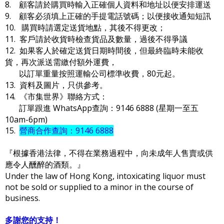
8. 顧客請於購買時輸入正確個人資料和地址以便安排運送
9. 顧客必須填上正確的手提電話號碼；以便接收通知短訊
10. 購買時請選定送貨地點，其後不得更改；
11. 客戶請於收貨時檢查貨品及數量，過後不得爭議
12. 如果客人於確定送貨日期時間後，但最終臨時未能收
貨，再次派送需繳付額外運費，
以訂單重量按照運輸公司標準收費，80元起。
13. 資料及圖片，只供參考。
14. 《市集世界》聯絡方式：
訂單跟進 WhatsApp查詢：9146 6888 (星期一至五
10am-6pm)
15.
營商合作查詢：9146 6888
『根據香港法律，不得在業務過程中，向未成年人售賣或供
應令人醺醉的酒類。』
Under the law of Hong Kong, intoxicating liquor must
not be sold or supplied to a minor in the course of
business.
多謝您的支持！