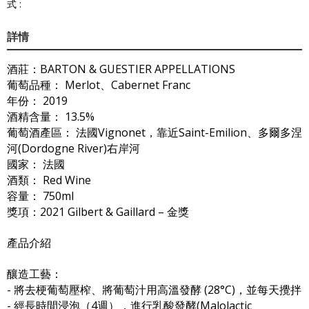
式 :
詳情
酒莊：BARTON & GUESTIER APPELLATIONS
葡萄品種： Merlot、Cabernet Franc
年份： 2019
酒精含量： 13.5%
葡萄酒產區： 法國Vignonet，靠近Saint-Emilion、多爾多涅
河(Dordogne River)右岸河
國家： 法國
酒類： Red Wine
容量： 750ml
獎項：2021 Gilbert & Gaillard – 金獎
產品介紹
釀造工藝：
- 將去梗葡萄壓榨、將葡萄汁用高溫發酵 (28°C)，並每天攪拌
- 經長時間浸泡（4週），進行乳酸發酵(Malolactic