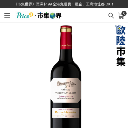
《市集世界》買滿$199 全港免運費！屋企、工商地址都 OK！
0
已加入購物車
查看