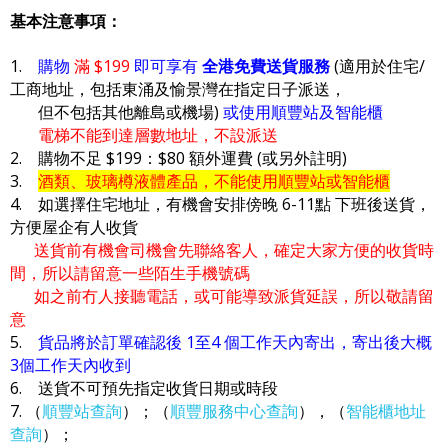
基本注意事項：
1.
購物
滿 $199
即可享有
全港免費送貨服務
(適用於住宅/
工商地址，包括東涌及愉景灣在指定日子派送，
但不包括其他離島或機場)
或使用順豐站及智能櫃
電梯不能到達層數地址，不設派送
2. 購物不足 $199：$80 額外運費 (或另外註明)
3.
酒類、玻璃樽液體產品，不能使用順豐站或智能櫃
4. 如選擇住宅地址，有機會安排傍晚 6-11點 下班後送貨，
方便屋企有人收貨
送貨前有機會司機會先聯絡客人，確定大家方便的收貨時
間，所以請留意一些陌生手機號碼
如之前冇人接聽電話，或可能導致派貨延誤，所以敬請留
意
5.
貨品將於訂單確認後 1至4 個工作天內寄出，寄出後大概
3個工作天內收到
6. 送貨不可預先指定收貨日期或時段
7. （
順豐站查詢
）；（
順豐服務中心查詢
），（
智能櫃地址
查詢
）；