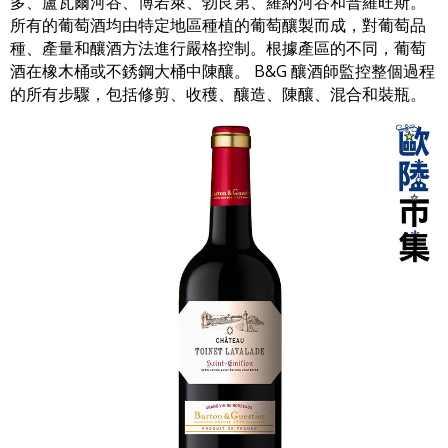
多、盧瓦爾河谷、博若萊、勃艮第、羅納河谷和普羅旺斯。
所有的葡萄酒均由特定地區種植的葡萄釀製而成，對葡萄品
種、產量和釀酒方法進行嚴格控制。根據產區的不同，葡萄
酒在橡木桶或不銹鋼大桶中陳釀。 B&G 釀酒師監控整個過程
的所有步驟，包括修剪、收穫、釀造、陳釀、混合和裝瓶。