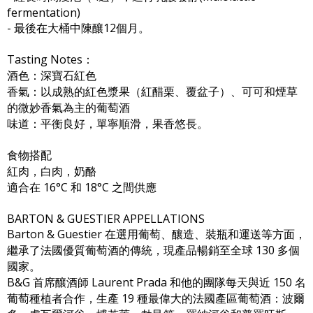
fermentation)
- 最後在大桶中陳釀12個月。
Tasting Notes：
酒色：深寶石紅色
香氣：以成熟的紅色漿果（紅醋栗、覆盆子）、可可和煙草
的微妙香氣為主的葡萄酒
味道：平衡良好，單寧順滑，果香悠長。
食物搭配
紅肉，白肉，奶酪
適合在 16°C 和 18°C 之間供應
BARTON & GUESTIER APPELLATIONS
Barton & Guestier 在選用葡萄、釀造、裝瓶和運送等方面，
繼承了法國優質葡萄酒的傳統，現產品暢銷至全球 130 多個
國家。
B&G 首席釀酒師 Laurent Prada 和他的團隊每天與近 150 名
葡萄種植者合作，生產 19 種最偉大的法國產區葡萄酒：波爾