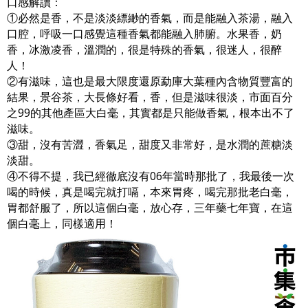
口感解讀：
①必然是香，不是淡淡縹緲的香氣，而是能融入茶湯，融入
口腔，呼吸一口感覺這種香氣都能融入肺腑。水果香，奶
香，冰激凌香，溫潤的，很是特殊的香氣，很迷人，很醉
人！
②有滋味，這也是最大限度還原勐庫大葉種內含物質豐富的
結果，景谷茶，大長條好看，香，但是滋味很淡，市面百分
之99的其他產區大白毫，其實都是只能做香氣，根本出不了
滋味。
③甜，沒有苦澀，香氣足，甜度又非常好，是水潤的蔗糖淡
淡甜。
④不得不提，我已經徹底沒有06年當時那批了，我最後一次
喝的時候，真是喝完就打嗝，本來胃疼，喝完那批老白毫，
胃都舒服了，所以這個白毫，放心存，三年藥七年寶，在這
個白毫上，同樣適用！