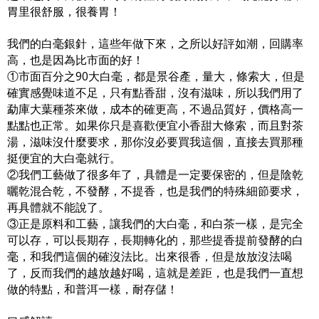
胃里很舒服，很養胃！
我們的白毫銀針，這些年做下來，之所以好評如潮，回購率
高，也是因為比市面的好！
①市面百分之90大白毫，都是景谷產，量大，條索大，但是
確實感覺味道不足，只有點香甜，沒有滋味，所以我們用了
勐庫大葉種茶來做，成本的確更高，不過品質好，價格高一
點點也正常。如果你只是喜歡便宜小香甜大條索，而且對茶
湯，滋味沒什麼要求，那你沒必要買我這個，直接去買那種
挺便宜的大白毫就行。
②我們工藝做了很多年了，具體是一定要保密的，但是陰乾
曬乾混合乾，不發酵，不提香，也是我們的特殊細節要求，
再具體就不能說了。
③正是原料和工藝，讓我們的大白毫，和白茶一樣，是完全
可以存，可以長期存，長期轉化的，那些提香提前發酵的白
毫，和我們這個的確沒法比。出來很香，但是放放沒法喝
了，反而我們的越放越好喝，這就是差距，也是我們一直想
做的特點，和普洱一樣，耐存儲！