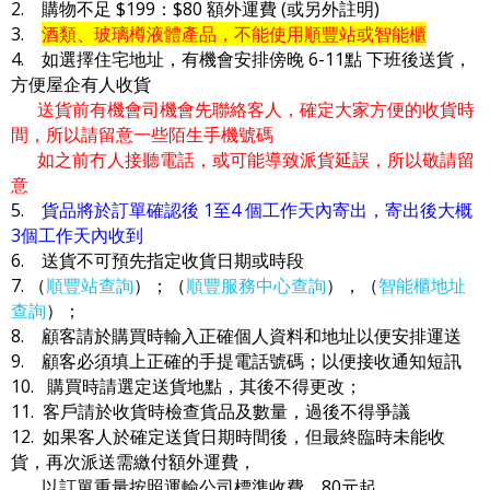
2. 購物不足 $199：$80 額外運費 (或另外註明)
3.
酒類、玻璃樽液體產品，不能使用順豐站或智能櫃
4. 如選擇住宅地址，有機會安排傍晚 6-11點 下班後送貨，
方便屋企有人收貨
送貨前有機會司機會先聯絡客人，確定大家方便的收貨時
間，所以請留意一些陌生手機號碼
如之前冇人接聽電話，或可能導致派貨延誤，所以敬請留
意
5.
貨品將於訂單確認後 1至4 個工作天內寄出，寄出後大概
3個工作天內收到
6. 送貨不可預先指定收貨日期或時段
7. （
順豐站查詢
）；（
順豐服務中心查詢
），（
智能櫃地址
查詢
）；
8. 顧客請於購買時輸入正確個人資料和地址以便安排運送
9. 顧客必須填上正確的手提電話號碼；以便接收通知短訊
10. 購買時請選定送貨地點，其後不得更改；
11. 客戶請於收貨時檢查貨品及數量，過後不得爭議
12. 如果客人於確定送貨日期時間後，但最終臨時未能收
貨，再次派送需繳付額外運費，
以訂單重量按照運輸公司標準收費，80元起。