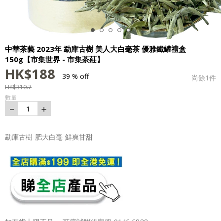
中華茶藝 2023年 勐庫古樹 美人大白毫茶 優雅鐵罐禮盒
150g【市集世界 - 市集茶莊】
HK$
188
39 % off
尚餘
1
件
HK$
310.7
數量
－
＋
1
勐庫古樹 肥大白毫 鮮爽甘甜