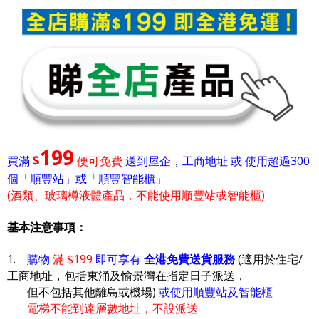
199
$
買滿
便可免費
送到屋企，工商地址 或 使用超過300
個「順豐站」或「順豐智能櫃」
(酒類、玻璃樽液體產品，不能使用順豐站或智能櫃)
基本注意事項：
1.
購物
滿 $199
即可享有
全港免費送貨服務
(適用於住宅/
工商地址，包括東涌及愉景灣在指定日子派送，
但不包括其他離島或機場)
或使用順豐站及智能櫃
電梯不能到達層數地址，不設派送