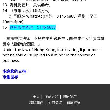
13. 資料及圖片，只供參考。
14. 《市集世界》聯絡方式：
訂單跟進 WhatsApp查詢：9146 6888 (星期一至五
10am-6pm)
15.
營商合作查詢：9146 6888
『根據香港法律，不得在業務過程中，向未成年人售賣或供
應令人醺醉的酒類。』
Under the law of Hong Kong, intoxicating liquor must
not be sold or supplied to a minor in the course of
business.
多謝您的支持！
市集世界
主頁
|
產品分類
|
關於我們
聯絡我們
|
如何購買
|
條款細則