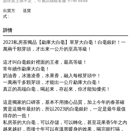
如存貨上限不足 ，可嘗試聯絡客服 9146 6888
出貨方
送貨
式 :
詳情
2023私房茶獨品【勐庫大白毫】單芽大白毫！白毫銀針！一
萬兩千顆芽頭，才出來一公斤的至高等級！
這才叫白毫銀針裡面的王者，最高等級！
常年續作勐庫大白毫！
奶油香，冰激凌香，水果香，融入每根芽頭中！
一萬兩千多顆芽頭，才能出一公斤勐庫大白毫！
真正的高端白毫，喝起來，存起來，你才能知優劣！
這是獨家的口碑茶，基本不用擔心品質，加上今年的春茶確
實是這幾年最好的，所以2023的白毫銀針，一定是最牛最值
得存的一批！
私房茶的大白毫，可以存儲，可以轉化，甚至花果香5年之內
越來越好，而後十年可以有溫胃暖身的效果，喝完能打嗝，