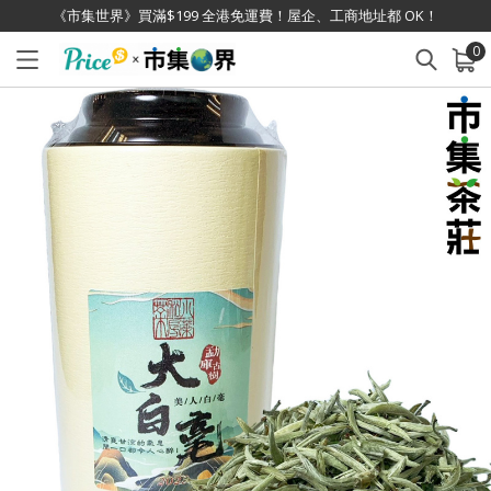
《市集世界》買滿$199 全港免運費！屋企、工商地址都 OK！
0
已加入購物車
查看