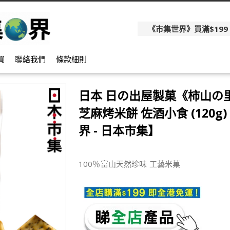
《市集世界》買滿$199
買
聯絡我們
條款細則
日本 日の出屋製菓《柿山の
芝麻烤米餅 佐酒小食 (120g
界 - 日本市集】
100％富山天然珍味 工藝米菓