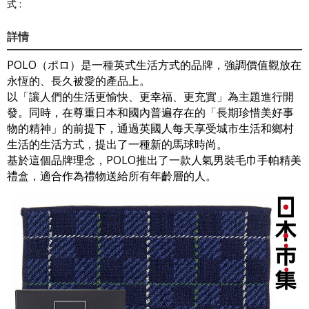
式 :
詳情
POLO（ポロ）是一種英式生活方式的品牌，強調價值觀放在
永恆的、長久被愛的產品上。
以「讓人們的生活更愉快、更幸福、更充實」為主題進行開
發。同時，在尊重日本和國內普遍存在的「長期珍惜美好事
物的精神」的前提下，通過英國人每天享受城市生活和鄉村
生活的生活方式，提出了一種新的馬球時尚。
基於這個品牌理念，POLO推出了一款人氣男裝毛巾手帕精美
禮盒，適合作為禮物送給所有年齡層的人。