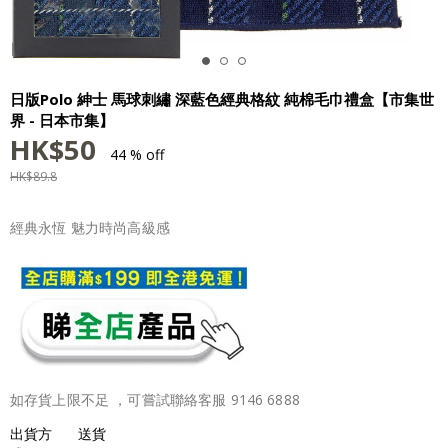
日版Polo 紳士 馬球刺繡 深藍色經典格紋 純棉毛巾禮盒【市集世
界 - 日本市集】
HK$
50
44 % off
HK$
89.8
經典永恆 魅力時尚高級感
如存貨上限不足 ，可嘗試聯絡客服 9146 6888
出貨方
送貨