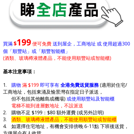
199
$
買滿
便可免費
送到屋企，工商地址 或 使用超過300
個「順豐站」或「順豐智能櫃」
(酒類、玻璃樽液體產品，不能使用順豐站或智能櫃)
基本注意事項：
1.
購物
滿 $199
即可享有
全港免費送貨服務
(適用於住宅/
工商地址，包括東涌及愉景灣在指定日子派送，
但不包括其他離島或機場)
或使用順豐站及智能櫃
電梯不能到達層數地址，不設派送
2. 購物不足 $199：$80 額外運費 (或另外註明)
3.
酒類、玻璃樽液體產品，不能使用順豐站或智能櫃
4. 如選擇住宅地址，有機會安排傍晚 6-11點 下班後送貨，
方便屋企有人收貨