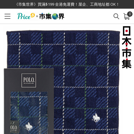
《市集世界》買滿$199 全港免運費！屋企、工商地址都 OK！
0
已加入購物車
查看