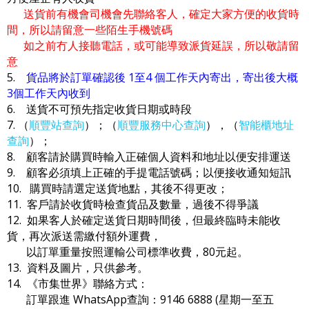
送貨前有機會司機會先聯絡客人，確定大家方便的收貨時
間，所以請留意一些陌生手機號碼
如之前冇人接聽電話，或可能導致派貨延誤，所以敬請留
意
5.
貨品將於訂單確認後 1至4 個工作天內寄出，寄出後大概
3個工作天內收到
6. 送貨不可預先指定收貨日期或時段
7. （
順豐站查詢
）；（
順豐服務中心查詢
），（
智能櫃地址
查詢
）；
8. 顧客請於購買時輸入正確個人資料和地址以便安排運送
9. 顧客必須填上正確的手提電話號碼；以便接收通知短訊
10. 購買時請選定送貨地點，其後不得更改；
11. 客戶請於收貨時檢查貨品及數量，過後不得爭議
12. 如果客人於確定送貨日期時間後，但最終臨時未能收
貨，再次派送需繳付額外運費，
以訂單重量按照運輸公司標準收費，80元起。
13. 資料及圖片，只供參考。
14. 《市集世界》聯絡方式：
訂單跟進 WhatsApp查詢：9146 6888 (星期一至五