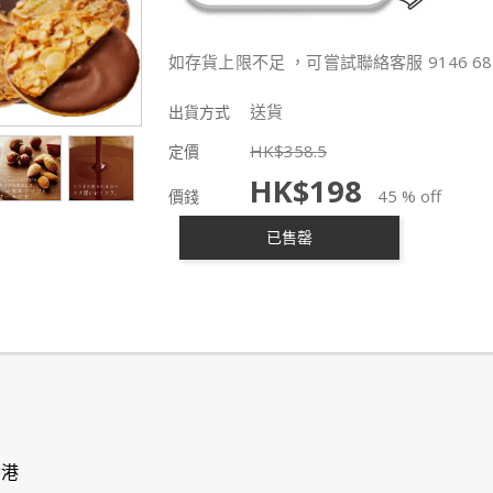
如存貨上限不足 ，可嘗試聯絡客服 9146 68
送貨
出貨方式
HK$
358.5
定價
HK$
198
45 % off
價錢
已售罄
香港