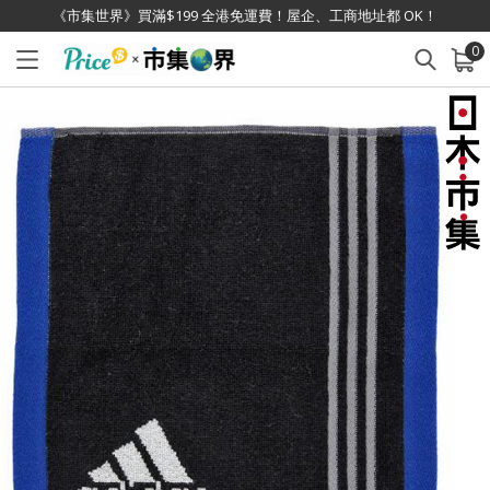
《市集世界》買滿$199 全港免運費！屋企、工商地址都 OK！
0
已加入購物車
查看