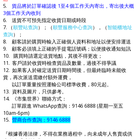
5.
貨品將於訂單確認後 1至4 個工作天內寄出，寄出後大概
3個工作天內收到
6. 送貨不可預先指定收貨日期或時段
7. （
順豐站查詢
）；（
順豐服務中心查詢
），（
智能櫃地址
查詢
）；
8. 顧客請於購買時輸入正確個人資料和地址以便安排運送
9. 顧客必須填上正確的手提電話號碼；以便接收通知短訊
10. 購買時請選定送貨地點，其後不得更改；
11. 客戶請於收貨時檢查貨品及數量，過後不得爭議
12. 如果客人於確定送貨日期時間後，但最終臨時未能收
貨，再次派送需繳付額外運費，
以訂單重量按照運輸公司標準收費，80元起。
13. 資料及圖片，只供參考。
14. 《市集世界》聯絡方式：
訂單跟進 WhatsApp查詢：9146 6888 (星期一至五
10am-6pm)
15.
營商合作查詢：9146 6888
『根據香港法律，不得在業務過程中，向未成年人售賣或供