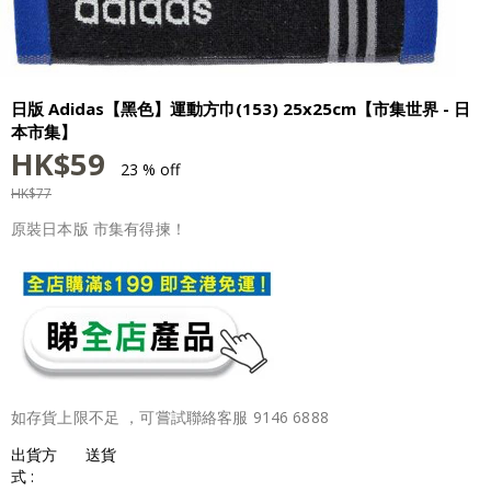
日版 Adidas【黑色】運動方巾(153) 25x25cm【市集世界 - 日
本市集】
HK$
59
23 % off
HK$
77
原裝日本版 市集有得揀！
如存貨上限不足 ，可嘗試聯絡客服 9146 6888
出貨方
送貨
式 :