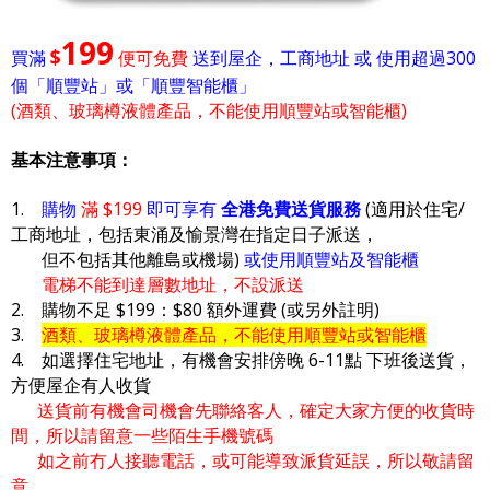
199
$
買滿
便可免費
送到屋企，工商地址 或 使用超過300
個「順豐站」或「順豐智能櫃」
(酒類、玻璃樽液體產品，不能使用順豐站或智能櫃)
基本注意事項：
1.
購物
滿 $199
即可享有
全港免費送貨服務
(適用於住宅/
工商地址，包括東涌及愉景灣在指定日子派送，
但不包括其他離島或機場)
或使用順豐站及智能櫃
電梯不能到達層數地址，不設派送
2. 購物不足 $199：$80 額外運費 (或另外註明)
3.
酒類、玻璃樽液體產品，不能使用順豐站或智能櫃
4. 如選擇住宅地址，有機會安排傍晚 6-11點 下班後送貨，
方便屋企有人收貨
送貨前有機會司機會先聯絡客人，確定大家方便的收貨時
間，所以請留意一些陌生手機號碼
如之前冇人接聽電話，或可能導致派貨延誤，所以敬請留
意