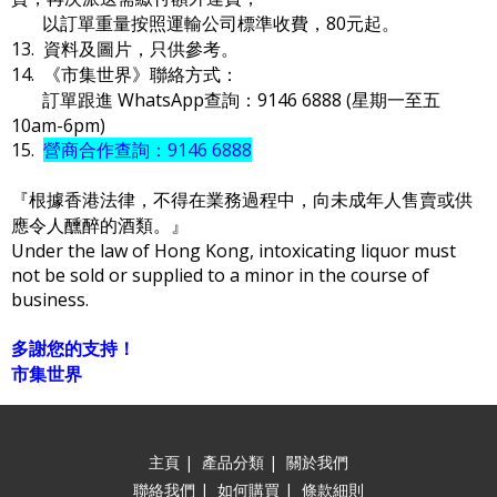
以訂單重量按照運輸公司標準收費，80元起。
13. 資料及圖片，只供參考。
14. 《市集世界》聯絡方式：
訂單跟進 WhatsApp查詢：9146 6888 (星期一至五
10am-6pm)
15.
營商合作查詢：9146 6888
『根據香港法律，不得在業務過程中，向未成年人售賣或供
應令人醺醉的酒類。』
Under the law of Hong Kong, intoxicating liquor must
not be sold or supplied to a minor in the course of
business.
多謝您的支持！
市集世界
主頁
|
產品分類
|
關於我們
聯絡我們
|
如何購買
|
條款細則