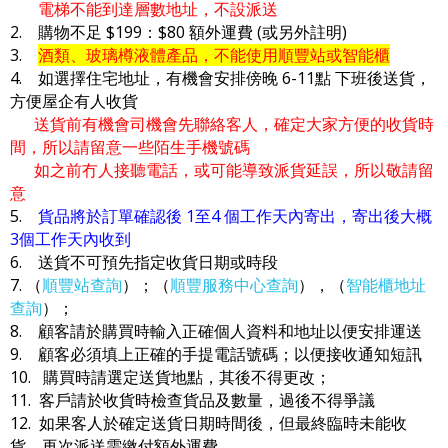
電梯不能到達層數地址，不設派送
2. 購物不足 $199：$80 額外運費 (或另外註明)
3.
酒類、玻璃樽液體產品，不能使用順豐站或智能櫃
4. 如選擇住宅地址，有機會安排傍晚 6-11點 下班後送貨，
方便屋企有人收貨
送貨前有機會司機會先聯絡客人，確定大家方便的收貨時
間，所以請留意一些陌生手機號碼
如之前冇人接聽電話，或可能導致派貨延誤，所以敬請留
意
5.
貨品將於訂單確認後 1至4 個工作天內寄出，寄出後大概
3個工作天內收到
6. 送貨不可預先指定收貨日期或時段
7. （
順豐站查詢
）；（
順豐服務中心查詢
），（
智能櫃地址
查詢
）；
8. 顧客請於購買時輸入正確個人資料和地址以便安排運送
9. 顧客必須填上正確的手提電話號碼；以便接收通知短訊
10. 購買時請選定送貨地點，其後不得更改；
11. 客戶請於收貨時檢查貨品及數量，過後不得爭議
12. 如果客人於確定送貨日期時間後，但最終臨時未能收
貨，再次派送需繳付額外運費，