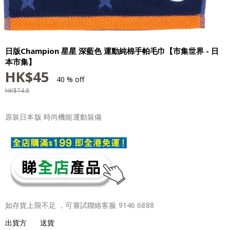
日版Champion 星星 深藍色 運動純棉手帕毛巾【市集世界 - 日
本市集】
HK$
45
40 % off
HK$
74.8
原裝日本版 時尚機能運動裝備
如存貨上限不足 ，可嘗試聯絡客服 9146 6888
出貨方
送貨