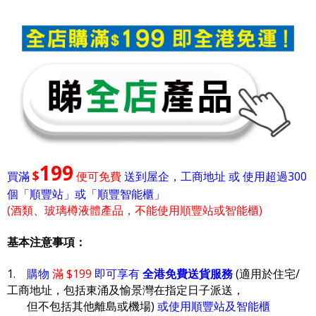
199
$
買滿
便可免費
送到屋企，工商地址 或 使用超過300
個「順豐站」或「順豐智能櫃」
(酒類、玻璃樽液體產品，不能使用順豐站或智能櫃)
基本注意事項：
1.
購物
滿 $199
即可享有
全港免費送貨服務
(適用於住宅/
工商地址，包括東涌及愉景灣在指定日子派送，
但不包括其他離島或機場)
或使用順豐站及智能櫃