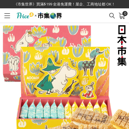
《市集世界》買滿$199 全港免運費！屋企、工商地址都 OK！
0
已加入購物車
查看