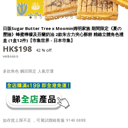
日版Sugar Butter Tree x Moomin姆明家族 期間限定《夏の
歷險》蜂蜜檸檬及芬蘭奶油 2款朱古力夾心酥餅 精緻立體角色禮
盒 (1盒12件)【市集世界 - 日本市集】
HK$
198
42 % off
HK$
343.5
多款角色 觸目限定 人氣空運
如存貨上限不足 ，可嘗試聯絡客服 9146 6888