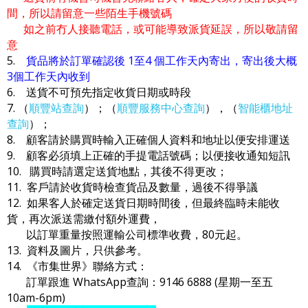
間，所以請留意一些陌生手機號碼
如之前冇人接聽電話，或可能導致派貨延誤，所以敬請留
意
5.
貨品將於訂單確認後 1至4 個工作天內寄出，寄出後大概
3個工作天內收到
6. 送貨不可預先指定收貨日期或時段
7. （
順豐站查詢
）；（
順豐服務中心查詢
），（
智能櫃地址
查詢
）；
8. 顧客請於購買時輸入正確個人資料和地址以便安排運送
9. 顧客必須填上正確的手提電話號碼；以便接收通知短訊
10. 購買時請選定送貨地點，其後不得更改；
11. 客戶請於收貨時檢查貨品及數量，過後不得爭議
12. 如果客人於確定送貨日期時間後，但最終臨時未能收
貨，再次派送需繳付額外運費，
以訂單重量按照運輸公司標準收費，80元起。
13. 資料及圖片，只供參考。
14. 《市集世界》聯絡方式：
訂單跟進 WhatsApp查詢：9146 6888 (星期一至五
10am-6pm)