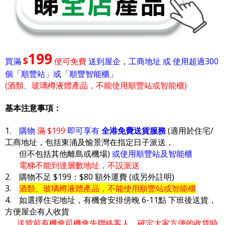
199
$
買滿
便可免費
送到屋企，工商地址 或 使用超過300
個「順豐站」或「順豐智能櫃」
(酒類、玻璃樽液體產品，不能使用順豐站或智能櫃)
基本注意事項：
1.
購物
滿 $199
即可享有
全港免費送貨服務
(適用於住宅/
工商地址，包括東涌及愉景灣在指定日子派送，
但不包括其他離島或機場)
或使用順豐站及智能櫃
電梯不能到達層數地址，不設派送
2. 購物不足 $199：$80 額外運費 (或另外註明)
3.
酒類、玻璃樽液體產品，不能使用順豐站或智能櫃
4. 如選擇住宅地址，有機會安排傍晚 6-11點 下班後送貨，
方便屋企有人收貨
送貨前有機會司機會先聯絡客人，確定大家方便的收貨時