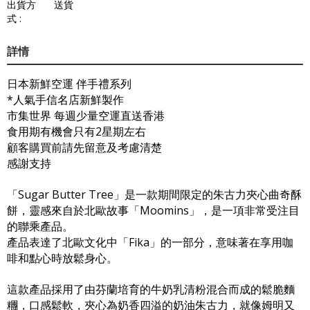
出貨方
送貨
式 :
詳情
日本新鮮空運 伴手禮系列
*人氣手信名店新鮮製作
市集世界 每週少量空運直送香港
食用期有機會只有2星期左右
顧客購買前請先留意及考慮清楚
感謝支持
「Sugar Butter Tree」是一款期間限定的朱古力夾心曲奇酥
餅，靈感來自於北歐故事「Moomins」，是一項非常受注目
的聯乘產品。
產品表達了北歐文化中「Fika」的一部分，意味著在享用咖
啡和點心時放鬆身心。
這款產品採用了由芬蘭培育的牛奶乳清粉混合而成的鬆脆麵
糰，口感鬆軟，夾心為奶香四溢的奶油朱古力，就像姆明又