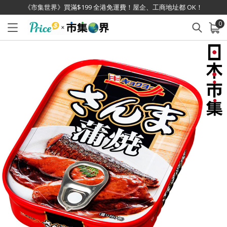
《市集世界》買滿$199 全港免運費！屋企、工商地址都 OK！
0
已加入購物車
查看