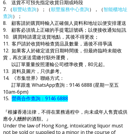
6. 送貨不可預先指定收貨日期或時段
7. （
順豐站查詢
）；（
順豐服務中心查詢
），（
智能櫃地址
查詢
）；
8. 顧客請於購買時輸入正確個人資料和地址以便安排運送
9. 顧客必須填上正確的手提電話號碼；以便接收通知短訊
10. 購買時請選定送貨地點，其後不得更改；
11. 客戶請於收貨時檢查貨品及數量，過後不得爭議
12. 如果客人於確定送貨日期時間後，但最終臨時未能收
貨，再次派送需繳付額外運費，
以訂單重量按照運輸公司標準收費，80元起。
13. 資料及圖片，只供參考。
14. 《市集世界》聯絡方式：
訂單跟進 WhatsApp查詢：9146 6888 (星期一至五
10am-6pm)
15.
營商合作查詢：9146 6888
『根據香港法律，不得在業務過程中，向未成年人售賣或供
應令人醺醉的酒類。』
Under the law of Hong Kong, intoxicating liquor must
not be sold or supplied to a minor in the course of