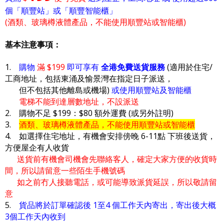
個「順豐站」或「順豐智能櫃」
(酒類、玻璃樽液體產品，不能使用順豐站或智能櫃)
基本注意事項：
1.
購物
滿 $199
即可享有
全港免費送貨服務
(適用於住宅/
工商地址，包括東涌及愉景灣在指定日子派送，
但不包括其他離島或機場)
或使用順豐站及智能櫃
電梯不能到達層數地址，不設派送
2. 購物不足 $199：$80 額外運費 (或另外註明)
3.
酒類、玻璃樽液體產品，不能使用順豐站或智能櫃
4. 如選擇住宅地址，有機會安排傍晚 6-11點 下班後送貨，
方便屋企有人收貨
送貨前有機會司機會先聯絡客人，確定大家方便的收貨時
間，所以請留意一些陌生手機號碼
如之前冇人接聽電話，或可能導致派貨延誤，所以敬請留
意
5.
貨品將於訂單確認後 1至4 個工作天內寄出，寄出後大概
3個工作天內收到