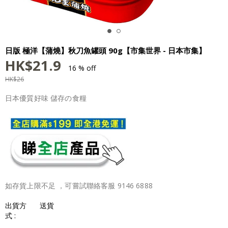
日版 極洋【蒲燒】秋刀魚罐頭 90g【市集世界 - 日本市集】
HK$
21.9
16 % off
HK$
26
日本優質好味 儲存の食糧
如存貨上限不足 ，可嘗試聯絡客服 9146 6888
出貨方
送貨
式 :