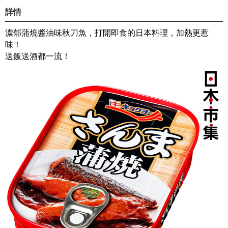
詳情
濃郁蒲燒醬油味秋刀魚，打開即食的日本料理，加熱更惹
味！
送飯送酒都一流！