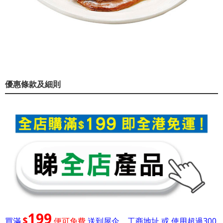
優惠條款及細則
199
$
買滿
便可免費
送到屋企，工商地址 或 使用超過300