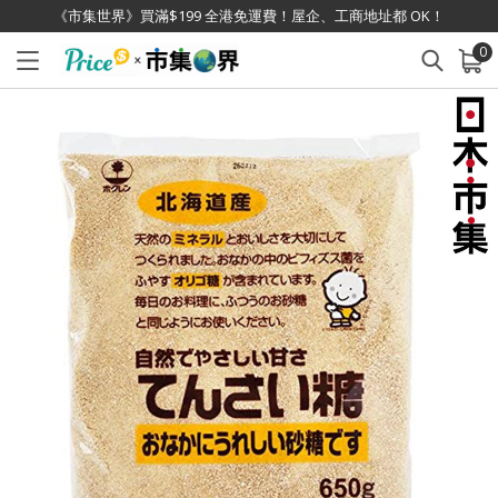
《市集世界》買滿$199 全港免運費！屋企、工商地址都 OK！
0
已加入購物車
查看