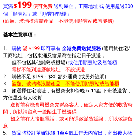
199
$
買滿
便可免費
送到屋企，工商地址 或 使用超過300
個「順豐站」或「順豐智能櫃」
(酒類、玻璃樽液體產品，不能使用順豐站或智能櫃)
基本注意事項：
1.
購物
滿 $199
即可享有
全港免費送貨服務
(適用於住宅/
工商地址，包括東涌及愉景灣在指定日子派送，
但不包括其他離島或機場)
或使用順豐站及智能櫃
電梯不能到達層數地址，不設派送
2. 購物不足 $199：$80 額外運費 (或另外註明)
3.
酒類、玻璃樽液體產品，不能使用順豐站或智能櫃
4. 如選擇住宅地址，有機會安排傍晚 6-11點 下班後送貨，
方便屋企有人收貨
送貨前有機會司機會先聯絡客人，確定大家方便的收貨時
間，所以請留意一些陌生手機號碼
如之前冇人接聽電話，或可能導致派貨延誤，所以敬請留
意
5.
貨品將於訂單確認後 1至4 個工作天內寄出，寄出後大概