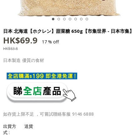
日本 北海道【ホクレン】甜菜糖 650g【市集世界 - 日本市集】
HK$
69.9
17 % off
HK$
83.8
日本製造 優質の食材
如存貨上限不足 ，可嘗試聯絡客服 9146 6888
出貨方
送貨
式 :