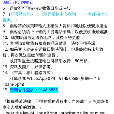
3個工作天內收到
6. 送貨不可預先指定收貨日期或時段
7. （
順豐站查詢
）；（
順豐服務中心查詢
），（
智能櫃地址
查詢
）；
8. 顧客請於購買時輸入正確個人資料和地址以便安排運送
9. 顧客必須填上正確的手提電話號碼；以便接收通知短訊
10. 購買時請選定送貨地點，其後不得更改；
11. 客戶請於收貨時檢查貨品及數量，過後不得爭議
12. 如果客人於確定送貨日期時間後，但最終臨時未能收
貨，再次派送需繳付額外運費，
以訂單重量按照運輸公司標準收費，80元起。
13. 資料及圖片，只供參考。
14. 《市集世界》聯絡方式：
訂單跟進 WhatsApp查詢：9146 6888 (星期一至五
10am-6pm)
15.
營商合作查詢：9146 6888
『根據香港法律，不得在業務過程中，向未成年人售賣或供
應令人醺醉的酒類。』
Under the law of Hong Kong, intoxicating liquor must