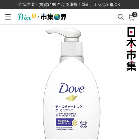
《市集世界》買滿$199 全港免運費！屋企、工商地址都 OK！
0
已加入購物車
查看