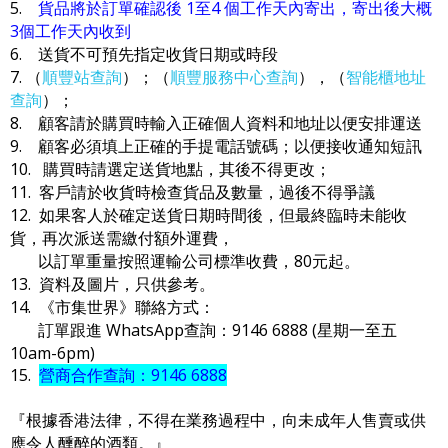
5.
貨品將於訂單確認後 1至4 個工作天內寄出，寄出後大概
3個工作天內收到
6. 送貨不可預先指定收貨日期或時段
7. （
順豐站查詢
）；（
順豐服務中心查詢
），（
智能櫃地址
查詢
）；
8. 顧客請於購買時輸入正確個人資料和地址以便安排運送
9. 顧客必須填上正確的手提電話號碼；以便接收通知短訊
10. 購買時請選定送貨地點，其後不得更改；
11. 客戶請於收貨時檢查貨品及數量，過後不得爭議
12. 如果客人於確定送貨日期時間後，但最終臨時未能收
貨，再次派送需繳付額外運費，
以訂單重量按照運輸公司標準收費，80元起。
13. 資料及圖片，只供參考。
14. 《市集世界》聯絡方式：
訂單跟進 WhatsApp查詢：9146 6888 (星期一至五
10am-6pm)
15.
營商合作查詢：9146 6888
『根據香港法律，不得在業務過程中，向未成年人售賣或供
應令人醺醉的酒類。』