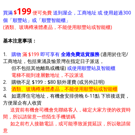
199
$
買滿
便可免費
送到屋企，工商地址 或 使用超過300
個「順豐站」或「順豐智能櫃」
(酒類、玻璃樽液體產品，不能使用順豐站或智能櫃)
基本注意事項：
1.
購物
滿 $199
即可享有
全港免費送貨服務
(適用於住宅/
工商地址，包括東涌及愉景灣在指定日子派送，
但不包括其他離島或機場)
或使用順豐站及智能櫃
電梯不能到達層數地址，不設派送
2. 購物不足 $199：$80 額外運費 (或另外註明)
3.
酒類、玻璃樽液體產品，不能使用順豐站或智能櫃
4. 如選擇住宅地址，有機會安排傍晚 6-11點 下班後送貨，
方便屋企有人收貨
送貨前有機會司機會先聯絡客人，確定大家方便的收貨時
間，所以請留意一些陌生手機號碼
如之前冇人接聽電話，或可能導致派貨延誤，所以敬請留
意