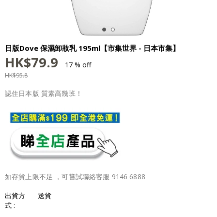
日版Dove 保濕卸妝乳 195ml【市集世界 - 日本市集】
HK$
79.9
17 % off
HK$
95.8
認住日本版 質素高幾班！
如存貨上限不足 ，可嘗試聯絡客服 9146 6888
出貨方
送貨
式 :