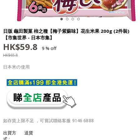
日版 龜田製菓 柿之種【梅子紫蘇味】花生米果 200g (2件裝)
【市集世界 - 日本市集】
HK$
59.8
9 % off
HK$
65.8
日本米の使用
如存貨上限不足 ，可嘗試聯絡客服 9146 6888
出貨方
送貨
式 :