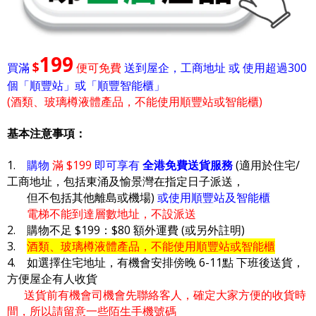
199
$
買滿
便可免費
送到屋企，工商地址 或 使用超過300
個「順豐站」或「順豐智能櫃」
(酒類、玻璃樽液體產品，不能使用順豐站或智能櫃)
基本注意事項：
1.
購物
滿 $199
即可享有
全港免費送貨服務
(適用於住宅/
工商地址，包括東涌及愉景灣在指定日子派送，
但不包括其他離島或機場)
或使用順豐站及智能櫃
電梯不能到達層數地址，不設派送
2. 購物不足 $199：$80 額外運費 (或另外註明)
3.
酒類、玻璃樽液體產品，不能使用順豐站或智能櫃
4. 如選擇住宅地址，有機會安排傍晚 6-11點 下班後送貨，
方便屋企有人收貨
送貨前有機會司機會先聯絡客人，確定大家方便的收貨時
間，所以請留意一些陌生手機號碼