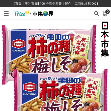
《市集世界》買滿$199 全港免運費！屋企、工商地址都 OK！
0
已加入購物車
查看