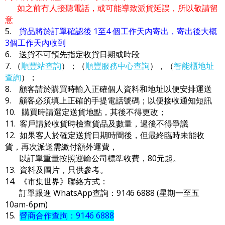
如之前冇人接聽電話，或可能導致派貨延誤，所以敬請留
意
5.
貨品將於訂單確認後 1至4 個工作天內寄出，寄出後大概
3個工作天內收到
6. 送貨不可預先指定收貨日期或時段
7. （
順豐站查詢
）；（
順豐服務中心查詢
），（
智能櫃地址
查詢
）；
8. 顧客請於購買時輸入正確個人資料和地址以便安排運送
9. 顧客必須填上正確的手提電話號碼；以便接收通知短訊
10. 購買時請選定送貨地點，其後不得更改；
11. 客戶請於收貨時檢查貨品及數量，過後不得爭議
12. 如果客人於確定送貨日期時間後，但最終臨時未能收
貨，再次派送需繳付額外運費，
以訂單重量按照運輸公司標準收費，80元起。
13. 資料及圖片，只供參考。
14. 《市集世界》聯絡方式：
訂單跟進 WhatsApp查詢：9146 6888 (星期一至五
10am-6pm)
15.
營商合作查詢：9146 6888