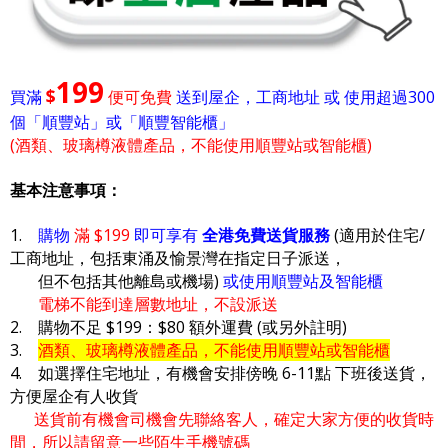
199
$
買滿
便可免費
送到屋企，工商地址 或 使用超過300
個「順豐站」或「順豐智能櫃」
(酒類、玻璃樽液體產品，不能使用順豐站或智能櫃)
基本注意事項：
1.
購物
滿 $199
即可享有
全港免費送貨服務
(適用於住宅/
工商地址，包括東涌及愉景灣在指定日子派送，
但不包括其他離島或機場)
或使用順豐站及智能櫃
電梯不能到達層數地址，不設派送
2. 購物不足 $199：$80 額外運費 (或另外註明)
3.
酒類、玻璃樽液體產品，不能使用順豐站或智能櫃
4. 如選擇住宅地址，有機會安排傍晚 6-11點 下班後送貨，
方便屋企有人收貨
送貨前有機會司機會先聯絡客人，確定大家方便的收貨時
間，所以請留意一些陌生手機號碼