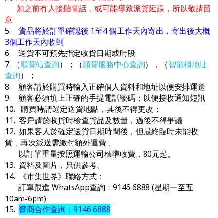
如之前冇人接聽電話，或可能導致派貨延誤，所以敬請留
意
5.
貨品將於訂單確認後 1至4 個工作天內寄出，寄出後大概
3個工作天內收到
6. 送貨不可預先指定收貨日期或時段
7. （
順豐站查詢
）；（
順豐服務中心查詢
），（
智能櫃地址
查詢
）；
8. 顧客請於購買時輸入正確個人資料和地址以便安排運送
9. 顧客必須填上正確的手提電話號碼；以便接收通知短訊
10. 購買時請選定送貨地點，其後不得更改；
11. 客戶請於收貨時檢查貨品及數量，過後不得爭議
12. 如果客人於確定送貨日期時間後，但最終臨時未能收
貨，再次派送需繳付額外運費，
以訂單重量按照運輸公司標準收費，80元起。
13. 資料及圖片，只供參考。
14. 《市集世界》聯絡方式：
訂單跟進 WhatsApp查詢：9146 6888 (星期一至五
10am-6pm)
15.
營商合作查詢：9146 6888