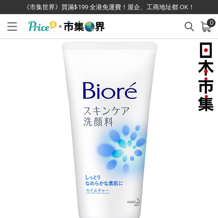
《市集世界》買滿$199 全港免運費！屋企、工商地址都 OK！
0
已加入購物車
查看