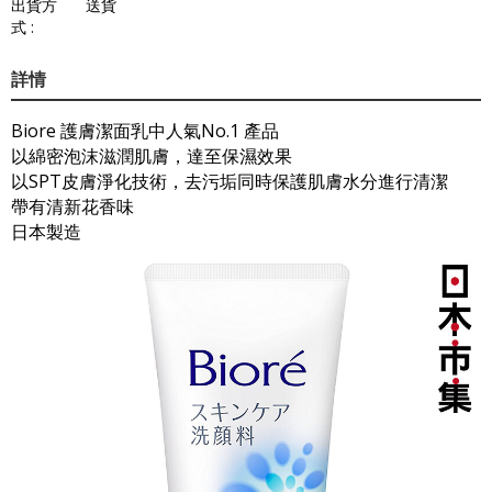
出貨方
送貨
式 :
詳情
Biore 護膚潔面乳中人氣No.1 產品
以綿密泡沫滋潤肌膚，達至保濕效果
以SPT皮膚淨化技術，去污垢同時保護肌膚水分進行清潔
帶有清新花香味
日本製造