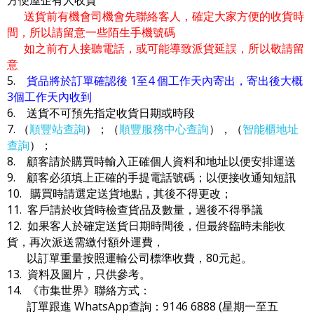
送貨前有機會司機會先聯絡客人，確定大家方便的收貨時
間，所以請留意一些陌生手機號碼
如之前冇人接聽電話，或可能導致派貨延誤，所以敬請留
意
5.
貨品將於訂單確認後 1至4 個工作天內寄出，寄出後大概
3個工作天內收到
6. 送貨不可預先指定收貨日期或時段
7. （
順豐站查詢
）；（
順豐服務中心查詢
），（
智能櫃地址
查詢
）；
8. 顧客請於購買時輸入正確個人資料和地址以便安排運送
9. 顧客必須填上正確的手提電話號碼；以便接收通知短訊
10. 購買時請選定送貨地點，其後不得更改；
11. 客戶請於收貨時檢查貨品及數量，過後不得爭議
12. 如果客人於確定送貨日期時間後，但最終臨時未能收
貨，再次派送需繳付額外運費，
以訂單重量按照運輸公司標準收費，80元起。
13. 資料及圖片，只供參考。
14. 《市集世界》聯絡方式：
訂單跟進 WhatsApp查詢：9146 6888 (星期一至五