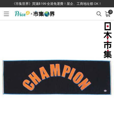
《市集世界》買滿$199 全港免運費！屋企、工商地址都 OK！
0
已加入購物車
查看