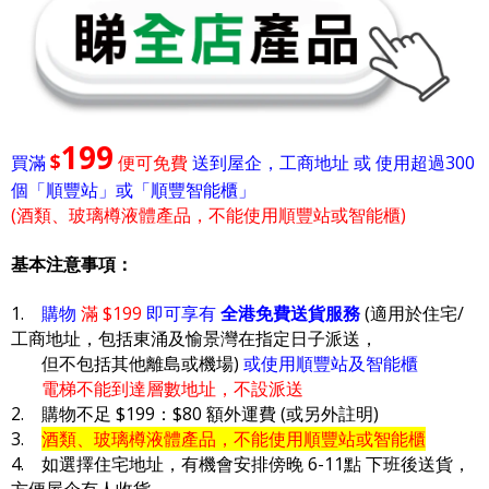
199
$
買滿
便可免費
送到屋企，工商地址 或 使用超過300
個「順豐站」或「順豐智能櫃」
(酒類、玻璃樽液體產品，不能使用順豐站或智能櫃)
基本注意事項：
1.
購物
滿 $199
即可享有
全港免費送貨服務
(適用於住宅/
工商地址，包括東涌及愉景灣在指定日子派送，
但不包括其他離島或機場)
或使用順豐站及智能櫃
電梯不能到達層數地址，不設派送
2. 購物不足 $199：$80 額外運費 (或另外註明)
3.
酒類、玻璃樽液體產品，不能使用順豐站或智能櫃
4. 如選擇住宅地址，有機會安排傍晚 6-11點 下班後送貨，
方便屋企有人收貨