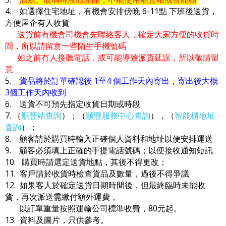
4. 如選擇住宅地址，有機會安排傍晚 6-11點 下班後送貨，
方便屋企有人收貨
送貨前有機會司機會先聯絡客人，確定大家方便的收貨時
間，所以請留意一些陌生手機號碼
如之前冇人接聽電話，或可能導致派貨延誤，所以敬請留
意
5.
貨品將於訂單確認後 1至4 個工作天內寄出，寄出後大概
3個工作天內收到
6. 送貨不可預先指定收貨日期或時段
7. （
順豐站查詢
）；（
順豐服務中心查詢
），（
智能櫃地址
查詢
）；
8. 顧客請於購買時輸入正確個人資料和地址以便安排運送
9. 顧客必須填上正確的手提電話號碼；以便接收通知短訊
10. 購買時請選定送貨地點，其後不得更改；
11. 客戶請於收貨時檢查貨品及數量，過後不得爭議
12. 如果客人於確定送貨日期時間後，但最終臨時未能收
貨，再次派送需繳付額外運費，
以訂單重量按照運輸公司標準收費，80元起。
13. 資料及圖片，只供參考。