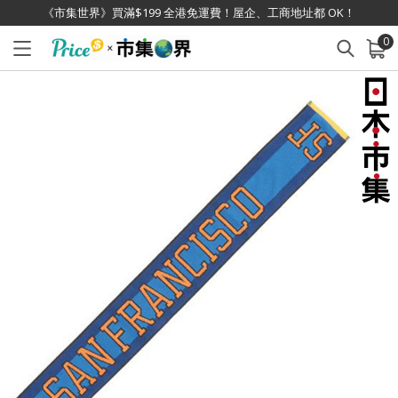
《市集世界》買滿$199 全港免運費！屋企、工商地址都 OK！
0
已加入購物車
查看