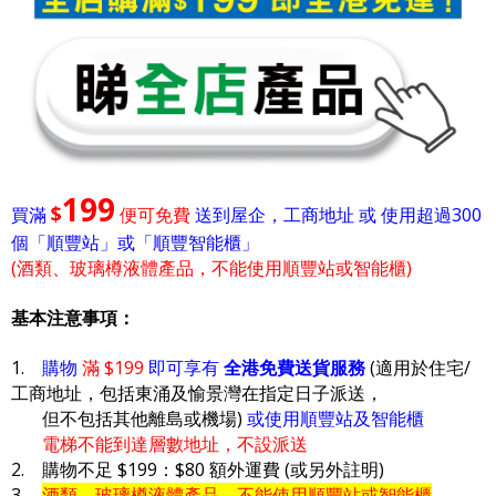
199
$
買滿
便可免費
送到屋企，工商地址 或 使用超過300
個「順豐站」或「順豐智能櫃」
(酒類、玻璃樽液體產品，不能使用順豐站或智能櫃)
基本注意事項：
1.
購物
滿 $199
即可享有
全港免費送貨服務
(適用於住宅/
工商地址，包括東涌及愉景灣在指定日子派送，
但不包括其他離島或機場)
或使用順豐站及智能櫃
電梯不能到達層數地址，不設派送
2. 購物不足 $199：$80 額外運費 (或另外註明)
3.
酒類、玻璃樽液體產品，不能使用順豐站或智能櫃