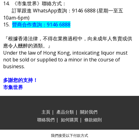
14. 《市集世界》聯絡方式：
訂單跟進 WhatsApp查詢：9146 6888 (星期一至五
10am-6pm)
15.
營商合作查詢：9146 6888
『根據香港法律，不得在業務過程中，向未成年人售賣或供
應令人醺醉的酒類。』
Under the law of Hong Kong, intoxicating liquor must
not be sold or supplied to a minor in the course of
business.
多謝您的支持！
市集世界
主頁
|
產品分類
|
關於我們
聯絡我們
|
如何購買
|
條款細則
我們接受以下付款方式