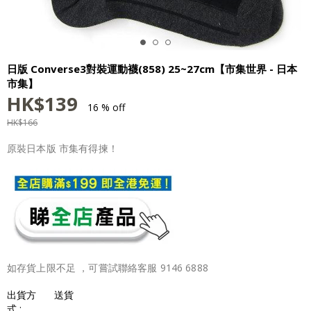
日版 Converse3對裝運動襪(858) 25~27cm【市集世界 - 日本
市集】
HK$
139
16 % off
HK$
166
原裝日本版 市集有得揀！
如存貨上限不足 ，可嘗試聯絡客服 9146 6888
出貨方
送貨
式 :