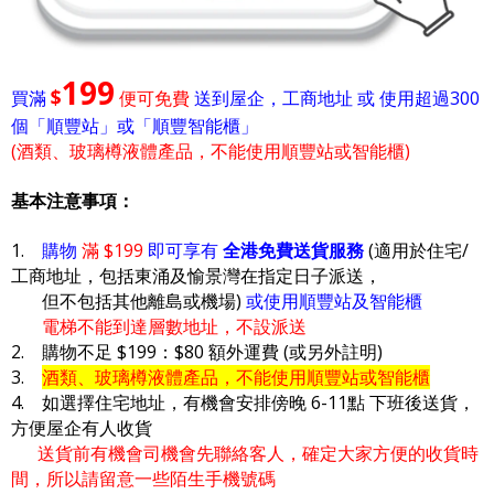
199
$
買滿
便可免費
送到屋企，工商地址 或 使用超過300
個「順豐站」或「順豐智能櫃」
(酒類、玻璃樽液體產品，不能使用順豐站或智能櫃)
基本注意事項：
1.
購物
滿 $199
即可享有
全港免費送貨服務
(適用於住宅/
工商地址，包括東涌及愉景灣在指定日子派送，
但不包括其他離島或機場)
或使用順豐站及智能櫃
電梯不能到達層數地址，不設派送
2. 購物不足 $199：$80 額外運費 (或另外註明)
3.
酒類、玻璃樽液體產品，不能使用順豐站或智能櫃
4. 如選擇住宅地址，有機會安排傍晚 6-11點 下班後送貨，
方便屋企有人收貨
送貨前有機會司機會先聯絡客人，確定大家方便的收貨時
間，所以請留意一些陌生手機號碼