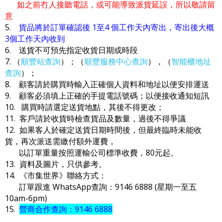
如之前冇人接聽電話，或可能導致派貨延誤，所以敬請留
意
5.
貨品將於訂單確認後 1至4 個工作天內寄出，寄出後大概
3個工作天內收到
6. 送貨不可預先指定收貨日期或時段
7. （
順豐站查詢
）；（
順豐服務中心查詢
），（
智能櫃地址
查詢
）；
8. 顧客請於購買時輸入正確個人資料和地址以便安排運送
9. 顧客必須填上正確的手提電話號碼；以便接收通知短訊
10. 購買時請選定送貨地點，其後不得更改；
11. 客戶請於收貨時檢查貨品及數量，過後不得爭議
12. 如果客人於確定送貨日期時間後，但最終臨時未能收
貨，再次派送需繳付額外運費，
以訂單重量按照運輸公司標準收費，80元起。
13. 資料及圖片，只供參考。
14. 《市集世界》聯絡方式：
訂單跟進 WhatsApp查詢：9146 6888 (星期一至五
10am-6pm)
15.
營商合作查詢：9146 6888