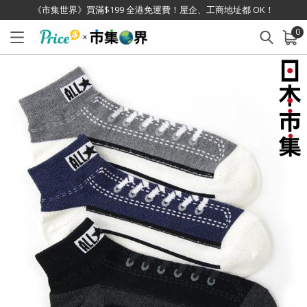
《市集世界》買滿$199 全港免運費！屋企、工商地址都 OK！
0
已加入購物車
查看