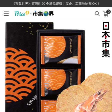
《市集世界》買滿$199 全港免運費！屋企、工商地址都 OK！
0
已加入購物車
查看