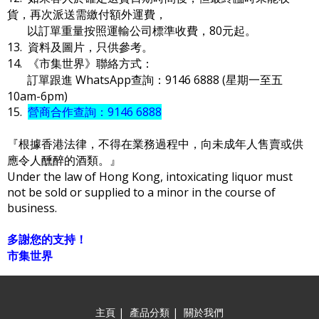
貨，再次派送需繳付額外運費，
以訂單重量按照運輸公司標準收費，80元起。
13. 資料及圖片，只供參考。
14. 《市集世界》聯絡方式：
訂單跟進 WhatsApp查詢：9146 6888 (星期一至五
10am-6pm)
15.
營商合作查詢：9146 6888
『根據香港法律，不得在業務過程中，向未成年人售賣或供
應令人醺醉的酒類。』
Under the law of Hong Kong, intoxicating liquor must
not be sold or supplied to a minor in the course of
business.
多謝您的支持！
市集世界
主頁
|
產品分類
|
關於我們