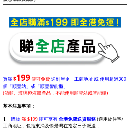
199
$
買滿
便可免費
送到屋企，工商地址 或 使用超過300
個「順豐站」或「順豐智能櫃」
(酒類、玻璃樽液體產品，不能使用順豐站或智能櫃)
基本注意事項：
1.
購物
滿 $199
即可享有
全港免費送貨服務
(適用於住宅/
工商地址，包括東涌及愉景灣在指定日子派送，