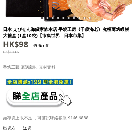
日本 えびせん海饌家族本店 手燒工房《千歳海老》究極薄烤蝦餅
大禮盒 (1盒10袋)【市集世界 - 日本市集】
HK$
98
49 % off
HK$
193.5
香烤工藝 豪邁惹味 真材實料
如存貨上限不足 ，可嘗試聯絡客服 9146 6888
出貨方
送貨