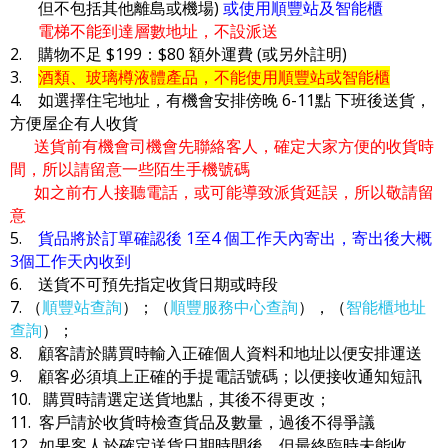
但不包括其他離島或機場)
或使用順豐站及智能櫃
電梯不能到達層數地址，不設派送
2. 購物不足 $199：$80 額外運費 (或另外註明)
3.
酒類、玻璃樽液體產品，不能使用順豐站或智能櫃
4. 如選擇住宅地址，有機會安排傍晚 6-11點 下班後送貨，
方便屋企有人收貨
送貨前有機會司機會先聯絡客人，確定大家方便的收貨時
間，所以請留意一些陌生手機號碼
如之前冇人接聽電話，或可能導致派貨延誤，所以敬請留
意
5.
貨品將於訂單確認後 1至4 個工作天內寄出，寄出後大概
3個工作天內收到
6. 送貨不可預先指定收貨日期或時段
7. （
順豐站查詢
）；（
順豐服務中心查詢
），（
智能櫃地址
查詢
）；
8. 顧客請於購買時輸入正確個人資料和地址以便安排運送
9. 顧客必須填上正確的手提電話號碼；以便接收通知短訊
10. 購買時請選定送貨地點，其後不得更改；
11. 客戶請於收貨時檢查貨品及數量，過後不得爭議
12. 如果客人於確定送貨日期時間後，但最終臨時未能收