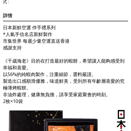
式 :
詳情
日本新鮮空運 伴手禮系列
*人氣手信名店新鮮製作
市集世界 每週少量空運直送香港
感謝支持
《千歳海老》目的在打造最好的蝦餅，希望讓人能夠感受到
幸福和喜愛。
以56%的純蝦肉製作，注重細節，選料嚴謹。
製造出口感順滑優雅，味道鮮美，受到所有年齡層喜愛的究
極薄烤蝦餅。
非油炸處理，健康無負擔，請享受家庭聚會的時刻。
2枚×10袋