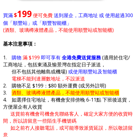
199
$
買滿
便可免費
送到屋企，工商地址 或 使用超過300
個「順豐站」或「順豐智能櫃」
(酒類、玻璃樽液體產品，不能使用順豐站或智能櫃)
基本注意事項：
1.
購物
滿 $199
即可享有
全港免費送貨服務
(適用於住宅/
工商地址，包括東涌及愉景灣在指定日子派送，
但不包括其他離島或機場)
或使用順豐站及智能櫃
電梯不能到達層數地址，不設派送
2. 購物不足 $199：$80 額外運費 (或另外註明)
3.
酒類、玻璃樽液體產品，不能使用順豐站或智能櫃
4. 如選擇住宅地址，有機會安排傍晚 6-11點 下班後送貨，
方便屋企有人收貨
送貨前有機會司機會先聯絡客人，確定大家方便的收貨時
間，所以請留意一些陌生手機號碼
如之前冇人接聽電話，或可能導致派貨延誤，所以敬請留
意