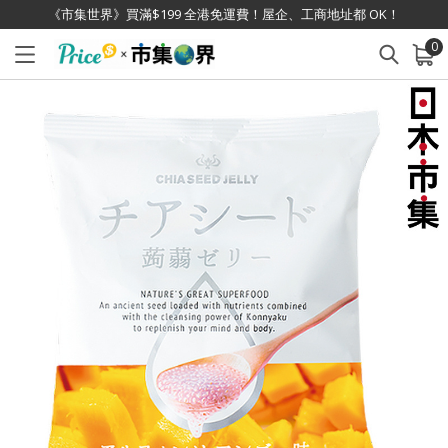
《市集世界》買滿$199 全港免運費！屋企、工商地址都 OK！
0
已加入購物車
查看