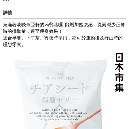
詳情
充滿著啖啖奇亞籽的蒟蒻啫喱, 能增加飽腹感！從而減少正餐
時的攝取量，達至瘦身效果！
適合早餐、下午茶、宵夜時享用，亦可於運動後及行山時的
理想零食。