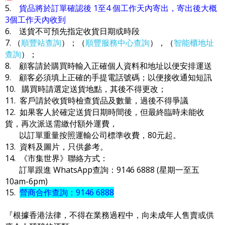
5.
貨品將於訂單確認後 1至4 個工作天內寄出，寄出後大概
3個工作天內收到
6. 送貨不可預先指定收貨日期或時段
7. （
順豐站查詢
）；（
順豐服務中心查詢
），（
智能櫃地址
查詢
）；
8. 顧客請於購買時輸入正確個人資料和地址以便安排運送
9. 顧客必須填上正確的手提電話號碼；以便接收通知短訊
10. 購買時請選定送貨地點，其後不得更改；
11. 客戶請於收貨時檢查貨品及數量，過後不得爭議
12. 如果客人於確定送貨日期時間後，但最終臨時未能收
貨，再次派送需繳付額外運費，
以訂單重量按照運輸公司標準收費，80元起。
13. 資料及圖片，只供參考。
14. 《市集世界》聯絡方式：
訂單跟進 WhatsApp查詢：9146 6888 (星期一至五
10am-6pm)
15.
營商合作查詢：9146 6888
『根據香港法律，不得在業務過程中，向未成年人售賣或供