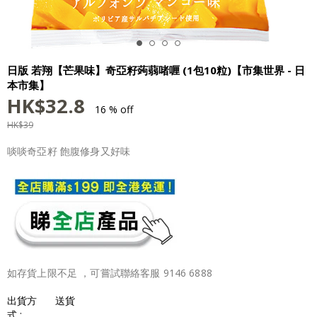
日版 若翔【芒果味】奇亞籽蒟蒻啫喱 (1包10粒)【市集世界 - 日
本市集】
HK$
32.8
16 % off
HK$
39
啖啖奇亞籽 飽腹修身又好味
如存貨上限不足 ，可嘗試聯絡客服 9146 6888
出貨方
送貨
式 :