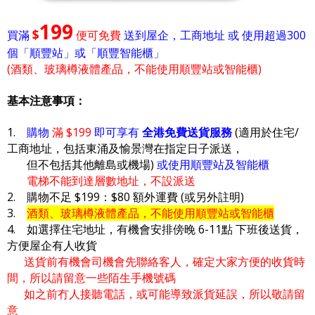
199
$
買滿
便可免費
送到屋企，工商地址 或 使用超過300
個「順豐站」或「順豐智能櫃」
(酒類、玻璃樽液體產品，不能使用順豐站或智能櫃)
基本注意事項：
1.
購物
滿 $199
即可享有
全港免費送貨服務
(適用於住宅/
工商地址，包括東涌及愉景灣在指定日子派送，
但不包括其他離島或機場)
或使用順豐站及智能櫃
電梯不能到達層數地址，不設派送
2. 購物不足 $199：$80 額外運費 (或另外註明)
3.
酒類、玻璃樽液體產品，不能使用順豐站或智能櫃
4. 如選擇住宅地址，有機會安排傍晚 6-11點 下班後送貨，
方便屋企有人收貨
送貨前有機會司機會先聯絡客人，確定大家方便的收貨時
間，所以請留意一些陌生手機號碼
如之前冇人接聽電話，或可能導致派貨延誤，所以敬請留
意