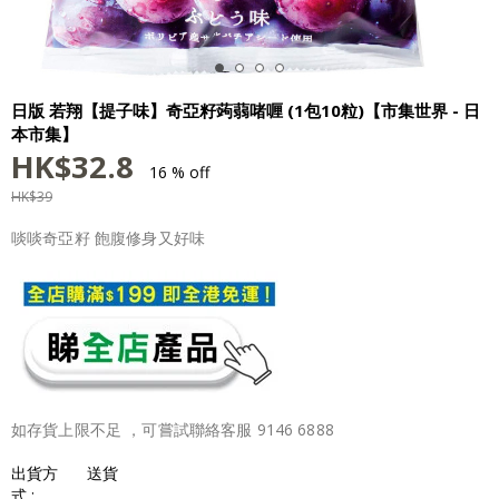
日版 若翔【提子味】奇亞籽蒟蒻啫喱 (1包10粒)【市集世界 - 日
本市集】
HK$
32.8
16 % off
HK$
39
啖啖奇亞籽 飽腹修身又好味
如存貨上限不足 ，可嘗試聯絡客服 9146 6888
出貨方
送貨
式 :