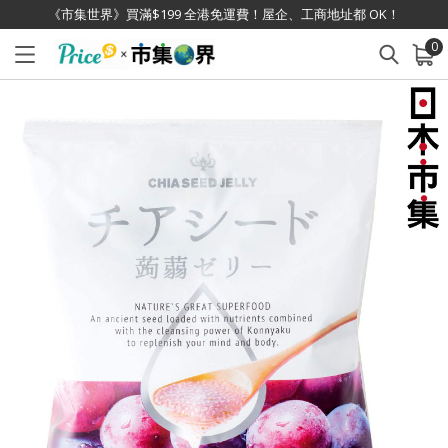
《市集世界》買滿$199 全港免運費！屋企、工商地址都 OK！
0
已加入購物車
查看