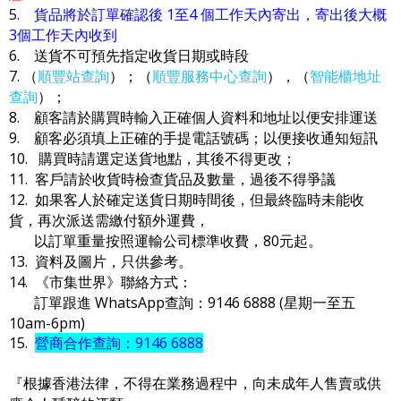
5.
貨品將於訂單確認後 1至4 個工作天內寄出，寄出後大概
3個工作天內收到
6. 送貨不可預先指定收貨日期或時段
7. （
順豐站查詢
）；（
順豐服務中心查詢
），（
智能櫃地址
查詢
）；
8. 顧客請於購買時輸入正確個人資料和地址以便安排運送
9. 顧客必須填上正確的手提電話號碼；以便接收通知短訊
10. 購買時請選定送貨地點，其後不得更改；
11. 客戶請於收貨時檢查貨品及數量，過後不得爭議
12. 如果客人於確定送貨日期時間後，但最終臨時未能收
貨，再次派送需繳付額外運費，
以訂單重量按照運輸公司標準收費，80元起。
13. 資料及圖片，只供參考。
14. 《市集世界》聯絡方式：
訂單跟進 WhatsApp查詢：9146 6888 (星期一至五
10am-6pm)
15.
營商合作查詢：9146 6888
『根據香港法律，不得在業務過程中，向未成年人售賣或供