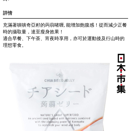
詳情
充滿著啖啖奇亞籽的蒟蒻啫喱, 能增加飽腹感！從而減少正餐
時的攝取量，達至瘦身效果！
適合早餐、下午茶、宵夜時享用，亦可於運動後及行山時的
理想零食。