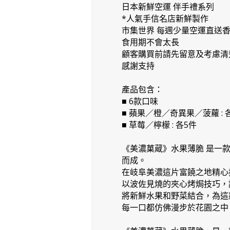
日本新鮮空運 伴手禮系列
*人氣手信名店新鮮製作
市集世界 每週少量空運直送
食用期不會太長
顧客購買前請先留意及考慮清
感謝支持
產品包含：
■ 6款口味
■ 蘋果／橙／奇異果／菠蘿 : 
■ 草莓／檸檬 : 各5件
《美濃菓蔵》水果薄脆 是一
而成。
在岐阜美濃這片富饒之地精心
以波佐見燒的夾心烤焗技巧，
將新鮮水果和野菜結合，為這
每一口都仿佛漫步於花園之中