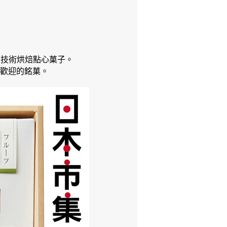
」技術烘焙點心菓子。
受歡迎的銘菓。