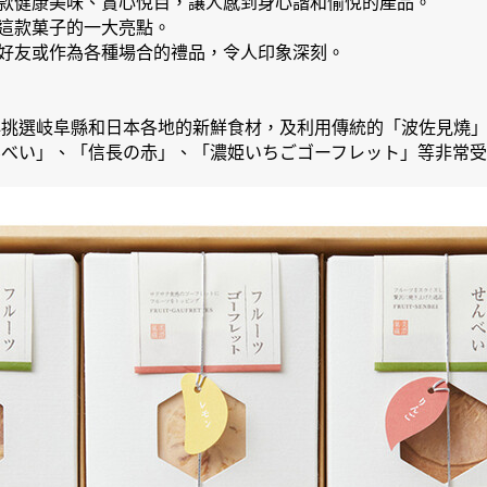
款健康美味、賞心悅目，讓人感到身心諧和愉悅的產品。
這款菓子的一大亮點。
好友或作為各種場合的禮品，令人印象深刻。
)。精心挑選岐阜縣和日本各地的新鮮食材，及利用傳統的「波佐見燒
んべい」、「信長の赤」、「濃姫いちごゴーフレット」等非常