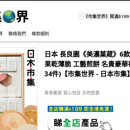
《市集世界》買滿$199
買
聯絡我們
條款細則
日本 長良園《美濃菓蔵》6款
果乾薄脆 工藝煎餅 名貴豪華禮
34件)【市集世界 - 日本市集
果香饗宴 賞心悅目 天然恩惠