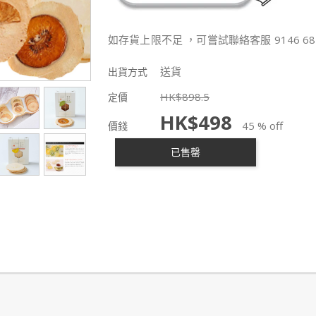
如存貨上限不足 ，可嘗試聯絡客服 9146 68
送貨
出貨方式
HK$
898.5
定價
HK$
498
45 % off
價錢
已售罄