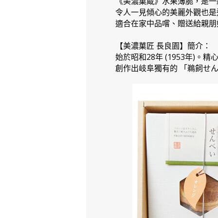
《美濃菓蔵》水果薄脆，是一
令人一見傾心的美麗外觀也是
適合在家中品嚐、贈送給親朋
【美濃菓匠 長良園】簡介：
始於昭和28年 (1953年
創作出岐阜獨有的 「鵜飼せ