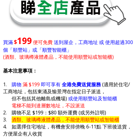
199
$
買滿
便可免費
送到屋企，工商地址 或 使用超過300
個「順豐站」或「順豐智能櫃」
(酒類、玻璃樽液體產品，不能使用順豐站或智能櫃)
基本注意事項：
1.
購物
滿 $199
即可享有
全港免費送貨服務
(適用於住宅/
工商地址，包括東涌及愉景灣在指定日子派送，
但不包括其他離島或機場)
或使用順豐站及智能櫃
電梯不能到達層數地址，不設派送
2. 購物不足 $199：$80 額外運費 (或另外註明)
3.
酒類、玻璃樽液體產品，不能使用順豐站或智能櫃
4. 如選擇住宅地址，有機會安排傍晚 6-11點 下班後送貨，
方便屋企有人收貨