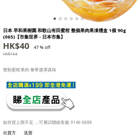
日本 早和果樹園 和歌山有田蜜柑 整個果肉果凍禮盒 1個 90g
(065)【市集世界 - 日本市集】
HK$
40
47 % off
HK$
74.8
整顆蜜柑果肉 奢華濃厚真味
如存貨上限不足 ，可嘗試聯絡客服 9146 6888
出貨方
送貨