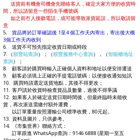
送貨前有機會司機會先聯絡客人，確定大家方便的收貨時
間，所以請留意一些陌生手機號碼
如之前冇人接聽電話，或可能導致派貨延誤，所以敬請留
意
5.
貨品將於訂單確認後 1至4 個工作天內寄出，寄出後大概
3個工作天內收到
6. 送貨不可預先指定收貨日期或時段
7. （
順豐站查詢
）；（
順豐服務中心查詢
），（
智能櫃地址
查詢
）；
8. 顧客請於購買時輸入正確個人資料和地址以便安排運送
9. 顧客必須填上正確的手提電話號碼；以便接收通知短訊
10. 購買時請選定送貨地點，其後不得更改；
11. 客戶請於收貨時檢查貨品及數量，過後不得爭議
12. 如果客人於確定送貨日期時間後，但最終臨時未能收
貨，再次派送需繳付額外運費，
以訂單重量按照運輸公司標準收費，80元起。
13. 資料及圖片，只供參考。
14. 《市集世界》聯絡方式：
訂單跟進 WhatsApp查詢：9146 6888 (星期一至五