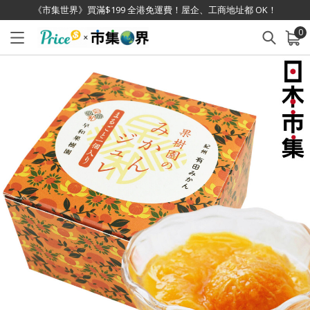
《市集世界》買滿$199 全港免運費！屋企、工商地址都 OK！
0
已加入購物車
查看