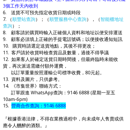
3個工作天內收到
6. 送貨不可預先指定收貨日期或時段
7. （
順豐站查詢
）；（
順豐服務中心查詢
），（
智能櫃地址
查詢
）；
8. 顧客請於購買時輸入正確個人資料和地址以便安排運送
9. 顧客必須填上正確的手提電話號碼；以便接收通知短訊
10. 購買時請選定送貨地點，其後不得更改；
11. 客戶請於收貨時檢查貨品及數量，過後不得爭議
12. 如果客人於確定送貨日期時間後，但最終臨時未能收
貨，再次派送需繳付額外運費，
以訂單重量按照運輸公司標準收費，80元起。
13. 資料及圖片，只供參考。
14. 《市集世界》聯絡方式：
訂單跟進 WhatsApp查詢：9146 6888 (星期一至五
10am-6pm)
15.
營商合作查詢：9146 6888
『根據香港法律，不得在業務過程中，向未成年人售賣或供
應令人醺醉的酒類。』