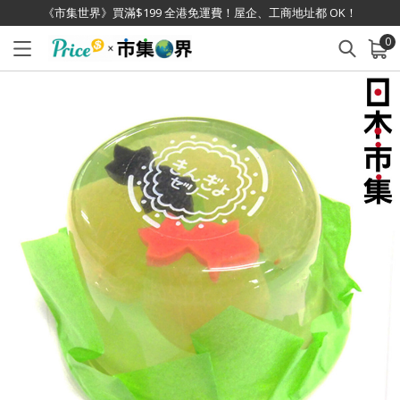
《市集世界》買滿$199 全港免運費！屋企、工商地址都 OK！
0
已加入購物車
查看