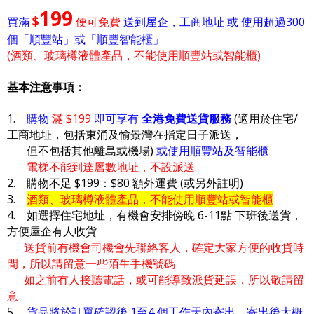
199
$
買滿
便可免費
送到屋企，工商地址 或 使用超過300
個「順豐站」或「順豐智能櫃」
(酒類、玻璃樽液體產品，不能使用順豐站或智能櫃)
基本注意事項：
1.
購物
滿 $199
即可享有
全港免費送貨服務
(適用於住宅/
工商地址，包括東涌及愉景灣在指定日子派送，
但不包括其他離島或機場)
或使用順豐站及智能櫃
電梯不能到達層數地址，不設派送
2. 購物不足 $199：$80 額外運費 (或另外註明)
3.
酒類、玻璃樽液體產品，不能使用順豐站或智能櫃
4. 如選擇住宅地址，有機會安排傍晚 6-11點 下班後送貨，
方便屋企有人收貨
送貨前有機會司機會先聯絡客人，確定大家方便的收貨時
間，所以請留意一些陌生手機號碼
如之前冇人接聽電話，或可能導致派貨延誤，所以敬請留
意
5.
貨品將於訂單確認後 1至4 個工作天內寄出，寄出後大概