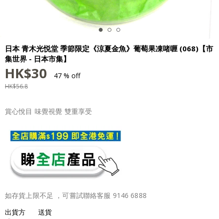
日本 青木光悦堂 季節限定《涼夏金魚》葡萄果凍啫喱 (068)【市
集世界 - 日本市集】
HK$
30
47 % off
HK$
56.8
賞心悅目 味覺視覺 雙重享受
如存貨上限不足 ，可嘗試聯絡客服 9146 6888
出貨方
送貨