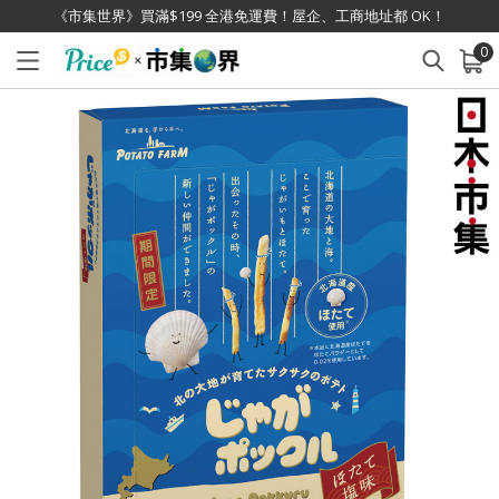
《市集世界》買滿$199 全港免運費！屋企、工商地址都 OK！
0
已加入購物車
查看