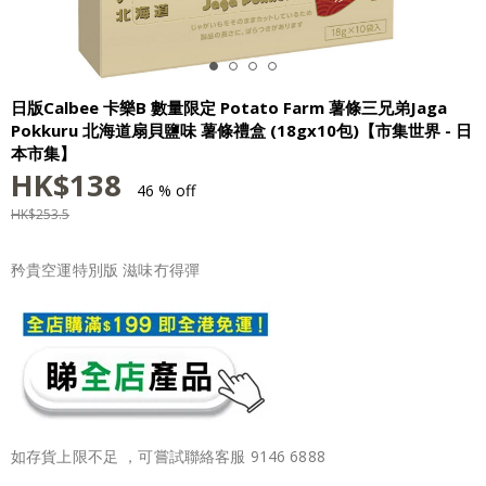
日版Calbee 卡樂B 數量限定 Potato Farm 薯條三兄弟Jaga
Pokkuru 北海道扇貝鹽味 薯條禮盒 (18gx10包)【市集世界 - 日
本市集】
HK$
138
46 % off
HK$
253.5
矜貴空運特別版 滋味冇得彈
如存貨上限不足 ，可嘗試聯絡客服 9146 6888