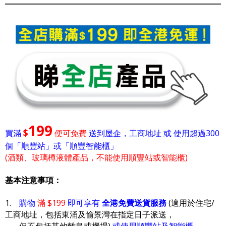
199
$
買滿
便可免費
送到屋企，工商地址 或 使用超過300
個「順豐站」或「順豐智能櫃」
(酒類、玻璃樽液體產品，不能使用順豐站或智能櫃)
基本注意事項：
1.
購物
滿 $199
即可享有
全港免費送貨服務
(適用於住宅/
工商地址，包括東涌及愉景灣在指定日子派送，
但不包括其他離島或機場)
或使用順豐站及智能櫃