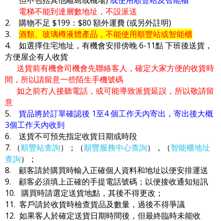
電梯不能到達層數地址，不設派送
2. 購物不足 $199：$80 額外運費 (或另外註明)
3.
酒類、玻璃樽液體產品，不能使用順豐站或智能櫃
4. 如選擇住宅地址，有機會安排傍晚 6-11點 下班後送貨，
方便屋企有人收貨
送貨前有機會司機會先聯絡客人，確定大家方便的收貨時
間，所以請留意一些陌生手機號碼
如之前冇人接聽電話，或可能導致派貨延誤，所以敬請留
意
5.
貨品將於訂單確認後 1至4 個工作天內寄出，寄出後大概
3個工作天內收到
6. 送貨不可預先指定收貨日期或時段
7. （
順豐站查詢
）；（
順豐服務中心查詢
），（
智能櫃地址
查詢
）；
8. 顧客請於購買時輸入正確個人資料和地址以便安排運送
9. 顧客必須填上正確的手提電話號碼；以便接收通知短訊
10. 購買時請選定送貨地點，其後不得更改；
11. 客戶請於收貨時檢查貨品及數量，過後不得爭議
12. 如果客人於確定送貨日期時間後，但最終臨時未能收