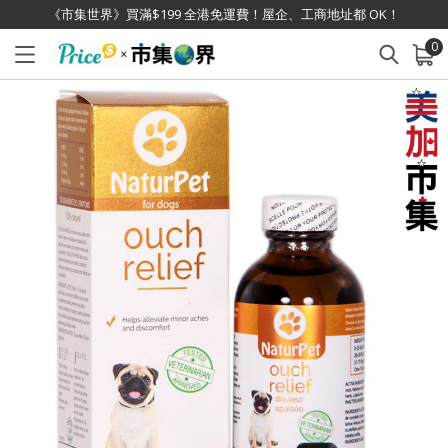
《市集世界》買滿$199 全港免運費！屋企、工商地址都 OK！
0
已加入購物車
查看