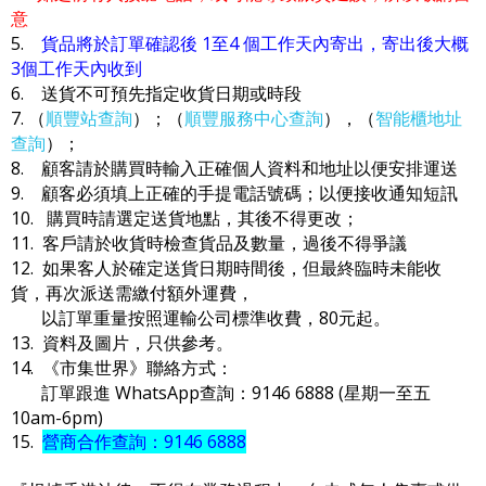
意
5.
貨品將於訂單確認後 1至4 個工作天內寄出，寄出後大概
3個工作天內收到
6. 送貨不可預先指定收貨日期或時段
7. （
順豐站查詢
）；（
順豐服務中心查詢
），（
智能櫃地址
查詢
）；
8. 顧客請於購買時輸入正確個人資料和地址以便安排運送
9. 顧客必須填上正確的手提電話號碼；以便接收通知短訊
10. 購買時請選定送貨地點，其後不得更改；
11. 客戶請於收貨時檢查貨品及數量，過後不得爭議
12. 如果客人於確定送貨日期時間後，但最終臨時未能收
貨，再次派送需繳付額外運費，
以訂單重量按照運輸公司標準收費，80元起。
13. 資料及圖片，只供參考。
14. 《市集世界》聯絡方式：
訂單跟進 WhatsApp查詢：9146 6888 (星期一至五
10am-6pm)
15.
營商合作查詢：9146 6888