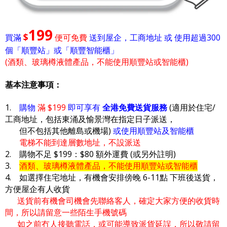
199
$
買滿
便可免費
送到屋企，工商地址 或 使用超過300
個「順豐站」或「順豐智能櫃」
(酒類、玻璃樽液體產品，不能使用順豐站或智能櫃)
基本注意事項：
1.
購物
滿 $199
即可享有
全港免費送貨服務
(適用於住宅/
工商地址，包括東涌及愉景灣在指定日子派送，
但不包括其他離島或機場)
或使用順豐站及智能櫃
電梯不能到達層數地址，不設派送
2. 購物不足 $199：$80 額外運費 (或另外註明)
3.
酒類、玻璃樽液體產品，不能使用順豐站或智能櫃
4. 如選擇住宅地址，有機會安排傍晚 6-11點 下班後送貨，
方便屋企有人收貨
送貨前有機會司機會先聯絡客人，確定大家方便的收貨時
間，所以請留意一些陌生手機號碼
如之前冇人接聽電話，或可能導致派貨延誤，所以敬請留