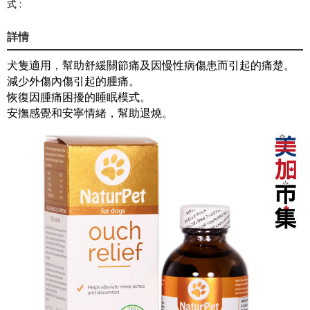
式 :
詳情
犬隻適用，幫助舒緩關節痛及因慢性病傷患而引起的痛楚。
減少外傷內傷引起的腫痛。
恢復因腫痛困擾的睡眠模式。
安撫感覺和安寧情緒，幫助退燒。