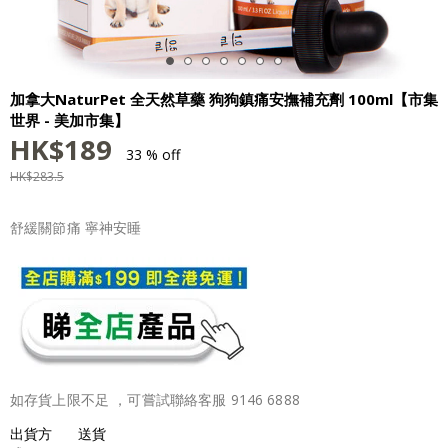
加拿大NaturPet 全天然草藥 狗狗鎮痛安撫補充劑 100ml【市集
世界 - 美加市集】
HK$
189
33 % off
HK$
283.5
舒緩關節痛 寧神安睡
如存貨上限不足 ，可嘗試聯絡客服 9146 6888
出貨方
送貨