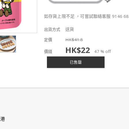
如存貨上限不足 ，可嘗試聯絡客服 9146 68
送貨
出貨方式
HK$
41.8
定價
HK$
22
47 % off
價錢
已售罄
香港