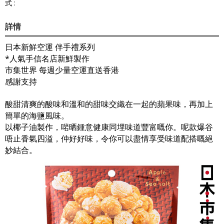
式 :
詳情
日本新鮮空運 伴手禮系列
*人氣手信名店新鮮製作
市集世界 每週少量空運直送香港
感謝支持
酸甜清爽的酸味和溫和的甜味交織在一起的蘋果味，再加上
簡單的海鹽風味。
以椰子油製作，啱晒鍾意健康同埋味道豐富嘅你。呢款爆谷
唔止香氣四溢，仲好好味，令你可以盡情享受味道配搭嘅絕
妙結合。