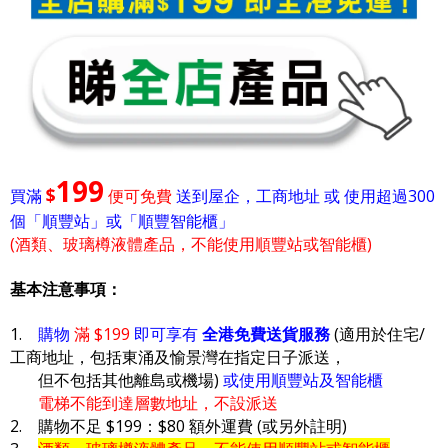
199
$
買滿
便可免費
送到屋企，工商地址 或 使用超過300
個「順豐站」或「順豐智能櫃」
(酒類、玻璃樽液體產品，不能使用順豐站或智能櫃)
基本注意事項：
1.
購物
滿 $199
即可享有
全港免費送貨服務
(適用於住宅/
工商地址，包括東涌及愉景灣在指定日子派送，
但不包括其他離島或機場)
或使用順豐站及智能櫃
電梯不能到達層數地址，不設派送
2. 購物不足 $199：$80 額外運費 (或另外註明)