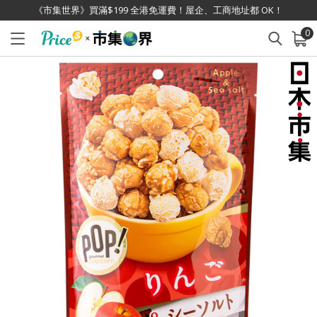
《市集世界》買滿$199 全港免運費！屋企、工商地址都 OK！
0
已加入購物車
查看