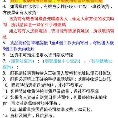
3.
酒類、玻璃樽液體產品，不能使用順豐站或智能櫃
4. 如選擇住宅地址，有機會安排傍晚 6-11點 下班後送貨，
方便屋企有人收貨
送貨前有機會司機會先聯絡客人，確定大家方便的收貨時
間，所以請留意一些陌生手機號碼
如之前冇人接聽電話，或可能導致派貨延誤，所以敬請留
意
5.
貨品將於訂單確認後 1至4 個工作天內寄出，寄出後大概
3個工作天內收到
6. 送貨不可預先指定收貨日期或時段
7. （
順豐站查詢
）；（
順豐服務中心查詢
），（
智能櫃地址
查詢
）；
8. 顧客請於購買時輸入正確個人資料和地址以便安排運送
9. 顧客必須填上正確的手提電話號碼；以便接收通知短訊
10. 購買時請選定送貨地點，其後不得更改；
11. 客戶請於收貨時檢查貨品及數量，過後不得爭議
12. 如果客人於確定送貨日期時間後，但最終臨時未能收
貨，再次派送需繳付額外運費，
以訂單重量按照運輸公司標準收費，80元起。
13. 資料及圖片，只供參考。