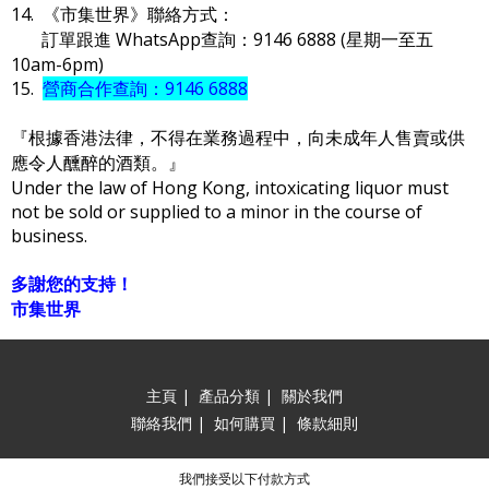
14. 《市集世界》聯絡方式：
訂單跟進 WhatsApp查詢：9146 6888 (星期一至五
10am-6pm)
15.
營商合作查詢：9146 6888
『根據香港法律，不得在業務過程中，向未成年人售賣或供
應令人醺醉的酒類。』
Under the law of Hong Kong, intoxicating liquor must
not be sold or supplied to a minor in the course of
business.
多謝您的支持！
市集世界
主頁
|
產品分類
|
關於我們
聯絡我們
|
如何購買
|
條款細則
我們接受以下付款方式