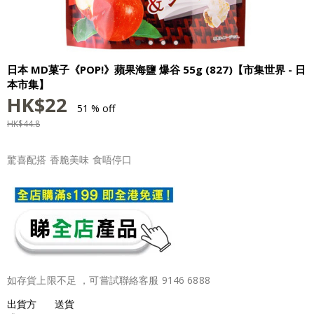
日本 MD菓子《POP!》蘋果海鹽 爆谷 55g (827)【市集世界 - 日
本市集】
HK$
22
51 % off
HK$
44.8
驚喜配搭 香脆美味 食唔停口
如存貨上限不足 ，可嘗試聯絡客服 9146 6888
出貨方
送貨