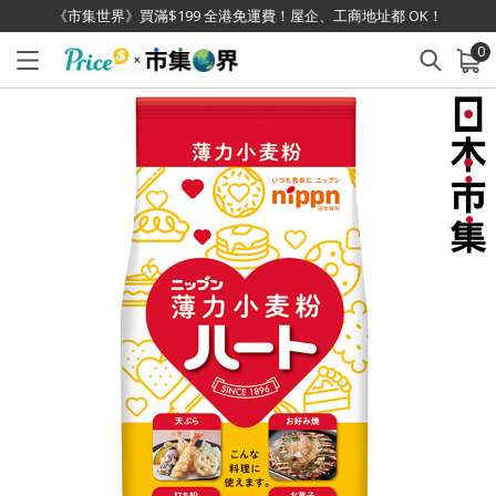
《市集世界》買滿$199 全港免運費！屋企、工商地址都 OK！
0
已加入購物車
查看