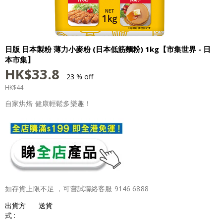
日版 日本製粉 薄力小麥粉 (日本低筋麵粉) 1kg【市集世界 - 日
本市集】
HK$
33.8
23 % off
HK$
44
自家烘焙 健康輕鬆多樂趣！
如存貨上限不足 ，可嘗試聯絡客服 9146 6888
出貨方
送貨
式 :