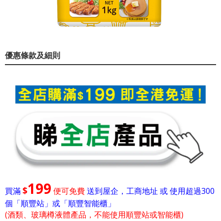
優惠條款及細則
199
$
買滿
便可免費
送到屋企，工商地址 或 使用超過300
個「順豐站」或「順豐智能櫃」
(酒類、玻璃樽液體產品，不能使用順豐站或智能櫃)