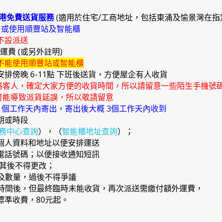
港免費送貨服務
(適用於住宅/工商地址，包括東涌及愉景灣在指
)
或使用順豐站及智能櫃
不設派送
外運費 (或另外註明)
不能使用順豐站或智能櫃
安排傍晚 6-11點 下班後送貨，方便屋企有人收貨
絡客人，確定大家方便的收貨時間，所以請留意一些陌生手機號
能導致派貨延誤，所以敬請留意
4 個工作天內寄出，寄出後大概 3個工作天內收到
期或時段
務中心查詢
），（
智能櫃地址查詢
）；
確個人資料和地址以便安排運送
提電話號碼；以便接收通知短訊
，其後不得更改；
品及數量，過後不得爭議
日期時間後，但最終臨時未能收貨，再次派送需繳付額外運費，
準收費，80元起。