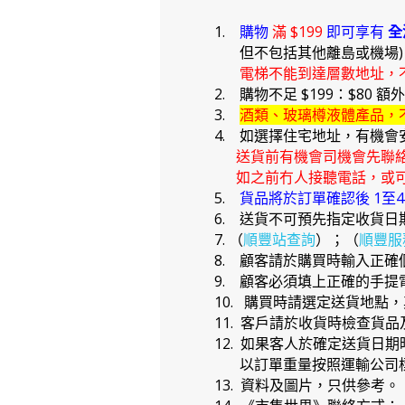
1.
購物
滿 $199
即可享有
全
但不包括其他離島或機場
電梯不能到達層數地址，
2. 購物不足 $199：$80 額
3.
酒類、玻璃樽液體產品，
4. 如選擇住宅地址，有機會
送貨前有機會司機會先聯
如之前冇人接聽電話，或可
5.
貨品將於訂單確認後 1至
6. 送貨不可預先指定收貨日
7. （
順豐站查詢
）；（
順豐服
8. 顧客請於購買時輸入正
9. 顧客必須填上正確的手
10. 購買時請選定送貨地點
11. 客戶請於收貨時檢查貨
12. 如果客人於確定送貨
以訂單重量按照運輸公司標
13. 資料及圖片，只供參考。