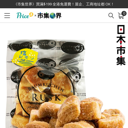
《市集世界》買滿$199 全港免運費！屋企、工商地址都 OK！
0
已加入購物車
查看