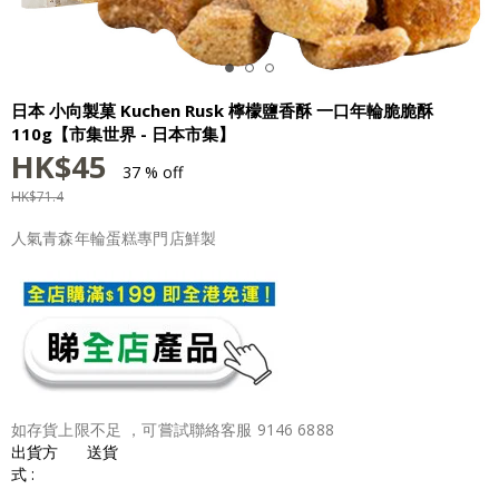
日本 小向製菓 Kuchen Rusk 檸檬鹽香酥 一口年輪脆脆酥
110g【市集世界 - 日本市集】
HK$
45
37 % off
HK$
71.4
人氣青森年輪蛋糕專門店鮮製
如存貨上限不足 ，可嘗試聯絡客服 9146 6888
出貨方
送貨
式 :