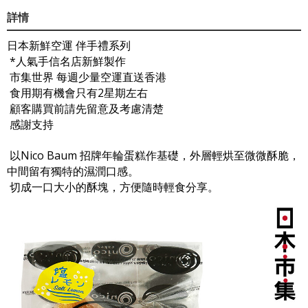
詳情
日本新鮮空運 伴手禮系列
*人氣手信名店新鮮製作
市集世界 每週少量空運直送香港
食用期有機會只有2星期左右
顧客購買前請先留意及考慮清楚
感謝支持
以Nico Baum 招牌年輪蛋糕作基礎，外層輕烘至微微酥脆，
中間留有獨特的濕潤口感。
切成一口大小的酥塊，方便隨時輕食分享。