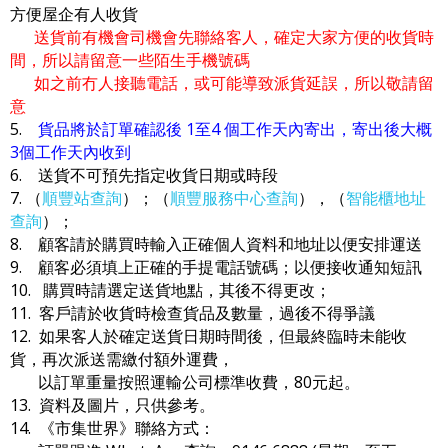
方便屋企有人收貨
送貨前有機會司機會先聯絡客人，確定大家方便的收貨時
間，所以請留意一些陌生手機號碼
如之前冇人接聽電話，或可能導致派貨延誤，所以敬請留
意
5.
貨品將於訂單確認後 1至4 個工作天內寄出，寄出後大概
3個工作天內收到
6. 送貨不可預先指定收貨日期或時段
7. （
順豐站查詢
）；（
順豐服務中心查詢
），（
智能櫃地址
查詢
）；
8. 顧客請於購買時輸入正確個人資料和地址以便安排運送
9. 顧客必須填上正確的手提電話號碼；以便接收通知短訊
10. 購買時請選定送貨地點，其後不得更改；
11. 客戶請於收貨時檢查貨品及數量，過後不得爭議
12. 如果客人於確定送貨日期時間後，但最終臨時未能收
貨，再次派送需繳付額外運費，
以訂單重量按照運輸公司標準收費，80元起。
13. 資料及圖片，只供參考。
14. 《市集世界》聯絡方式：