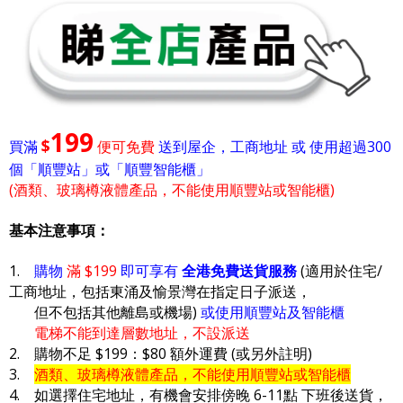
199
$
買滿
便可免費
送到屋企，工商地址 或 使用超過300
個「順豐站」或「順豐智能櫃」
(酒類、玻璃樽液體產品，不能使用順豐站或智能櫃)
基本注意事項：
1.
購物
滿 $199
即可享有
全港免費送貨服務
(適用於住宅/
工商地址，包括東涌及愉景灣在指定日子派送，
但不包括其他離島或機場)
或使用順豐站及智能櫃
電梯不能到達層數地址，不設派送
2. 購物不足 $199：$80 額外運費 (或另外註明)
3.
酒類、玻璃樽液體產品，不能使用順豐站或智能櫃
4. 如選擇住宅地址，有機會安排傍晚 6-11點 下班後送貨，