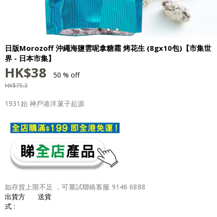
日版Morozoff 沖繩海鹽雲呢拿糖霜 烤花生 (8gx10包)【市集世
界 - 日本市集】
HK$
38
50 % off
HK$
75.3
1931始 神戶港洋菓子起源
如存貨上限不足 ，可嘗試聯絡客服 9146 6888
出貨方
送貨
式 :