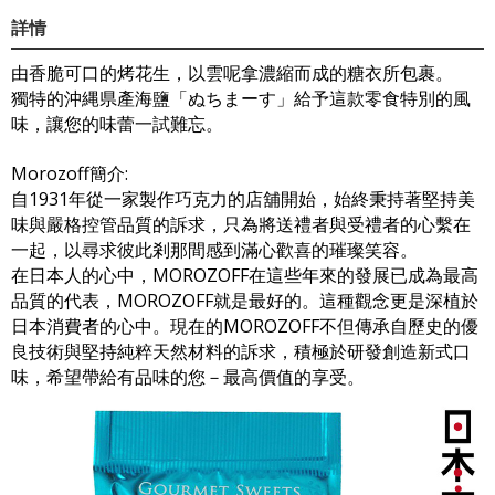
詳情
由香脆可口的烤花生，以雲呢拿濃縮而成的糖衣所包裹。
獨特的沖縄県產海鹽「ぬちまーす」給予這款零食特別的風
味，讓您的味蕾一試難忘。
Morozoff簡介:
自1931年從一家製作巧克力的店舖開始，始終秉持著堅持美
味與嚴格控管品質的訴求，只為將送禮者與受禮者的心繫在
一起，以尋求彼此剎那間感到滿心歡喜的璀璨笑容。
在日本人的心中，MOROZOFF在這些年來的發展已成為最高
品質的代表，MOROZOFF就是最好的。這種觀念更是深植於
日本消費者的心中。現在的MOROZOFF不但傳承自歷史的優
良技術與堅持純粹天然材料的訴求，積極於研發創造新式口
味，希望帶給有品味的您－最高價值的享受。