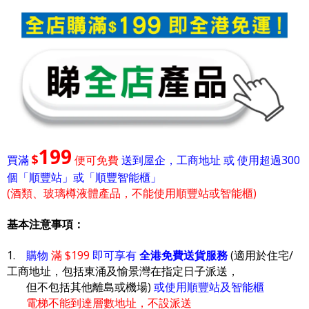
199
$
買滿
便可免費
送到屋企，工商地址 或 使用超過300
個「順豐站」或「順豐智能櫃」
(酒類、玻璃樽液體產品，不能使用順豐站或智能櫃)
基本注意事項：
1.
購物
滿 $199
即可享有
全港免費送貨服務
(適用於住宅/
工商地址，包括東涌及愉景灣在指定日子派送，
但不包括其他離島或機場)
或使用順豐站及智能櫃
電梯不能到達層數地址，不設派送