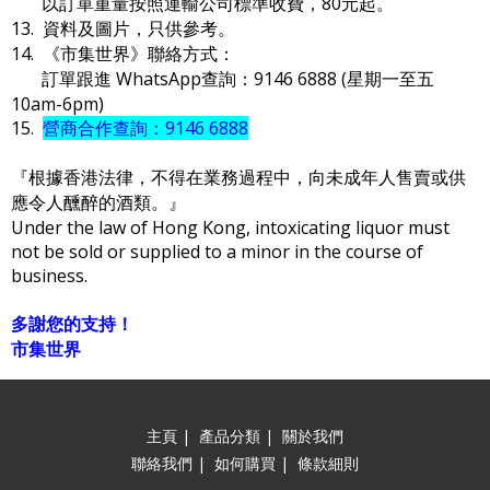
以訂單重量按照運輸公司標準收費，80元起。
13. 資料及圖片，只供參考。
14. 《市集世界》聯絡方式：
訂單跟進 WhatsApp查詢：9146 6888 (星期一至五
10am-6pm)
15.
營商合作查詢：9146 6888
『根據香港法律，不得在業務過程中，向未成年人售賣或供
應令人醺醉的酒類。』
Under the law of Hong Kong, intoxicating liquor must
not be sold or supplied to a minor in the course of
business.
多謝您的支持！
市集世界
主頁
|
產品分類
|
關於我們
聯絡我們
|
如何購買
|
條款細則