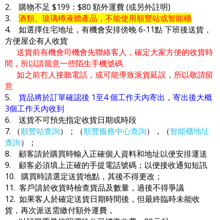
2. 購物不足 $199：$80 額外運費 (或另外註明)
3.
酒類、玻璃樽液體產品，不能使用順豐站或智能櫃
4. 如選擇住宅地址，有機會安排傍晚 6-11點 下班後送貨，
方便屋企有人收貨
送貨前有機會司機會先聯絡客人，確定大家方便的收貨時
間，所以請留意一些陌生手機號碼
如之前冇人接聽電話，或可能導致派貨延誤，所以敬請留
意
5.
貨品將於訂單確認後 1至4 個工作天內寄出，寄出後大概
3個工作天內收到
6. 送貨不可預先指定收貨日期或時段
7. （
順豐站查詢
）；（
順豐服務中心查詢
），（
智能櫃地址
查詢
）；
8. 顧客請於購買時輸入正確個人資料和地址以便安排運送
9. 顧客必須填上正確的手提電話號碼；以便接收通知短訊
10. 購買時請選定送貨地點，其後不得更改；
11. 客戶請於收貨時檢查貨品及數量，過後不得爭議
12. 如果客人於確定送貨日期時間後，但最終臨時未能收
貨，再次派送需繳付額外運費，