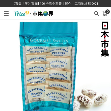
《市集世界》買滿$199 全港免運費！屋企、工商地址都 OK！
0
已加入購物車
查看