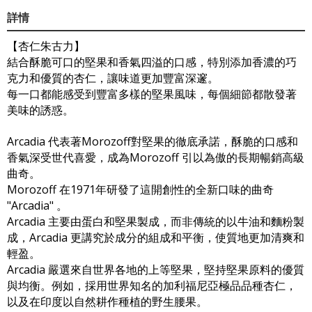
詳情
【杏仁朱古力】
結合酥脆可口的堅果和香氣四溢的口感，特別添加香濃的巧
克力和優質的杏仁，讓味道更加豐富深邃。
每一口都能感受到豐富多樣的堅果風味，每個細節都散發著
美味的誘惑。
Arcadia 代表著Morozoff對堅果的徹底承諾，酥脆的口感和
香氣深受世代喜愛，成為Morozoff 引以為傲的長期暢銷高級
曲奇。
Morozoff 在1971年研發了這開創性的全新口味的曲奇
"Arcadia" 。
Arcadia 主要由蛋白和堅果製成，而非傳統的以牛油和麵粉製
成，Arcadia 更講究於成分的組成和平衡，使質地更加清爽和
輕盈。
Arcadia 嚴選來自世界各地的上等堅果，堅持堅果原料的優質
與均衡。例如，採用世界知名的加利福尼亞極品品種杏仁，
以及在印度以自然耕作種植的野生腰果。