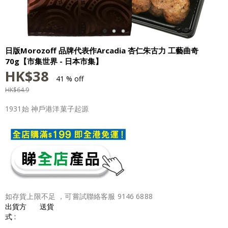
日版Morozoff 品牌代表作Arcadia 杏仁朱古力 工藝曲奇
70g【市集世界 - 日本市集】
HK$
38
41 % off
HK$
64.9
1931始 神戶港洋菓子起源
如存貨上限不足 ，可嘗試聯絡客服 9146 6888
出貨方
送貨
式 :