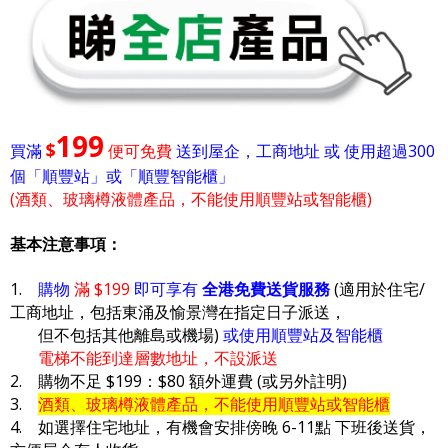
199
$
買滿
便可免費
送到屋企，工商地址 或 使用超過300
個「順豐站」或「順豐智能櫃」
(酒類、玻璃樽液體產品，不能使用順豐站或智能櫃)
基本注意事項：
1.
購物
滿 $199
即可享有
全港免費送貨服務
(適用於住宅/
工商地址，包括東涌及愉景灣在指定日子派送，
但不包括其他離島或機場)
或使用順豐站及智能櫃
電梯不能到達層數地址，不設派送
2. 購物不足 $199：$80 額外運費 (或另外註明)
3.
酒類、玻璃樽液體產品，不能使用順豐站或智能櫃
4. 如選擇住宅地址，有機會安排傍晚 6-11點 下班後送貨，