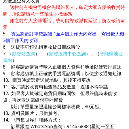
方便屋企有人收貨
送貨前有機會司機會先聯絡客人，確定大家方便的收貨時
間，所以請留意一些陌生手機號碼
如之前冇人接聽電話，或可能導致派貨延誤，所以敬請留
意
5.
貨品將於訂單確認後 1至4 個工作天內寄出，寄出後大概
3個工作天內收到
6. 送貨不可預先指定收貨日期或時段
7. （
順豐站查詢
）；（
順豐服務中心查詢
），（
智能櫃地址
查詢
）；
8. 顧客請於購買時輸入正確個人資料和地址以便安排運送
9. 顧客必須填上正確的手提電話號碼；以便接收通知短訊
10. 購買時請選定送貨地點，其後不得更改；
11. 客戶請於收貨時檢查貨品及數量，過後不得爭議
12. 如果客人於確定送貨日期時間後，但最終臨時未能收
貨，再次派送需繳付額外運費，
以訂單重量按照運輸公司標準收費，80元起。
13. 資料及圖片，只供參考。
14. 《市集世界》聯絡方式：
訂單跟進 WhatsApp查詢：9146 6888 (星期一至五