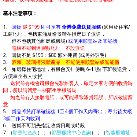
基本注意事項：
1.
購物
滿 $199
即可享有
全港免費送貨服務
(適用於住宅/
工商地址，包括東涌及愉景灣在指定日子派送，
但不包括其他離島或機場)
或使用順豐站及智能櫃
電梯不能到達層數地址，不設派送
2. 購物不足 $199：$80 額外運費 (或另外註明)
3.
酒類、玻璃樽液體產品，不能使用順豐站或智能櫃
4. 如選擇住宅地址，有機會安排傍晚 6-11點 下班後送貨，
方便屋企有人收貨
送貨前有機會司機會先聯絡客人，確定大家方便的收貨時
間，所以請留意一些陌生手機號碼
如之前冇人接聽電話，或可能導致派貨延誤，所以敬請留
意
5.
貨品將於訂單確認後 1至4 個工作天內寄出，寄出後大概
3個工作天內收到
6. 送貨不可預先指定收貨日期或時段
7. （
順豐站查詢
）；（
順豐服務中心查詢
），（
智能櫃地址