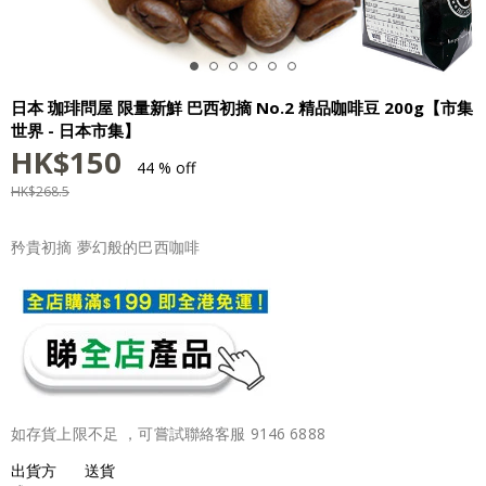
日本 珈琲問屋 限量新鮮 巴西初摘 No.2 精品咖啡豆 200g【市集
世界 - 日本市集】
HK$
150
44 % off
HK$
268.5
矜貴初摘 夢幻般的巴西咖啡
如存貨上限不足 ，可嘗試聯絡客服 9146 6888
出貨方
送貨