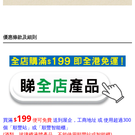
優惠條款及細則
199
$
買滿
便可免費
送到屋企，工商地址 或 使用超過300
個「順豐站」或「順豐智能櫃」
(酒類、玻璃樽液體產品，不能使用順豐站或智能櫃)