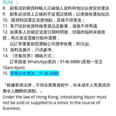
查詢
）；
8. 顧客請於購買時輸入正確個人資料和地址以便安排運送
9. 顧客必須填上正確的手提電話號碼；以便接收通知短訊
10. 購買時請選定送貨地點，其後不得更改；
11. 客戶請於收貨時檢查貨品及數量，過後不得爭議
12. 如果客人於確定送貨日期時間後，但最終臨時未能收
貨，再次派送需繳付額外運費，
以訂單重量按照運輸公司標準收費，80元起。
13. 資料及圖片，只供參考。
14. 《市集世界》聯絡方式：
訂單跟進 WhatsApp查詢：9146 6888 (星期一至五
10am-6pm)
15.
營商合作查詢：9146 6888
『根據香港法律，不得在業務過程中，向未成年人售賣或供
應令人醺醉的酒類。』
Under the law of Hong Kong, intoxicating liquor must
not be sold or supplied to a minor in the course of
business.