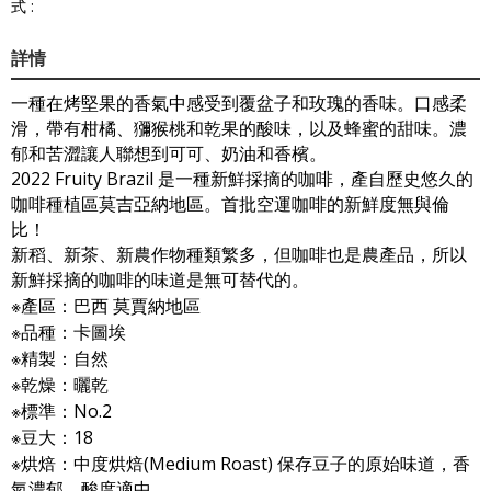
式 :
詳情
一種在烤堅果的香氣中感受到覆盆子和玫瑰的香味。口感柔
滑，帶有柑橘、獼猴桃和乾果的酸味，以及蜂蜜的甜味。濃
郁和苦澀讓人聯想到可可、奶油和香檳。
2022 Fruity Brazil 是一種新鮮採摘的咖啡，產自歷史悠久的
咖啡種植區莫吉亞納地區。首批空運咖啡的新鮮度無與倫
比！
新稻、新茶、新農作物種類繁多，但咖啡也是農產品，所以
新鮮採摘的咖啡的味道是無可替代的。
※產區：巴西 莫賈納地區
※品種：卡圖埃
※精製：自然
※乾燥：曬乾
※標準：No.2
※豆大：18
※烘焙：中度烘焙(Medium Roast) 保存豆子的原始味道，香
氣濃郁，酸度適中。