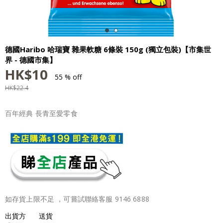
德國Haribo 哈瑞寶 雜果軟糖 6條裝 150g (獨立包裝)【市集世
界 - 德國市集】
HK$
10
55 % off
HK$
22.4
百年經典 長青至愛零食
如存貨上限不足 ，可嘗試聯絡客服 9146 6888
出貨方
送貨