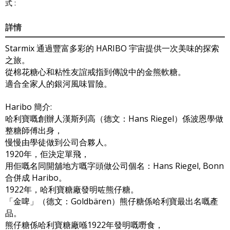
式 :
詳情
Starmix 通過豐富多彩的 HARIBO 宇宙提供一次美味的探索
之旅。
從棉花糖心和粘性友誼戒指到傳說中的金熊軟糖。
適合全家人的銀河風味冒險。
Haribo 簡介:
哈利寶嘅創辦人漢斯列高（德文：Hans Riegel）係波恩學做
整糖師傅出身，
慢慢由學徒做到公司合夥人。
1920年，佢決定單飛，
用佢嘅名同開舖地方嘅字頭做公司個名：Hans Riegel, Bonn
合併成 Haribo。
1922年，哈利寶糖廠發明咗熊仔糖。
「金啤」（德文：Goldbären）熊仔糖係哈利寶最出名嘅產
品。
熊仔糖係哈利寶糖廠喺1922年發明嘅嘢食，