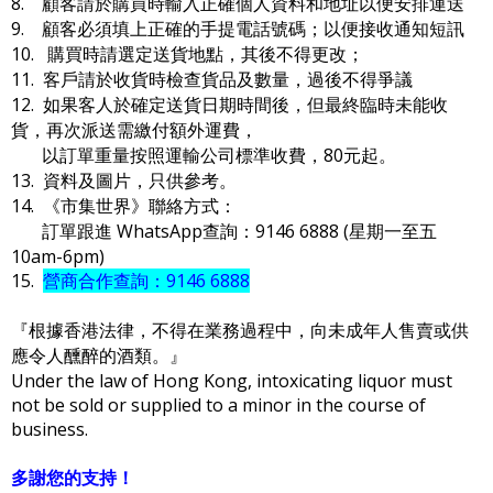
8. 顧客請於購買時輸入正確個人資料和地址以便安排運送
9. 顧客必須填上正確的手提電話號碼；以便接收通知短訊
10. 購買時請選定送貨地點，其後不得更改；
11. 客戶請於收貨時檢查貨品及數量，過後不得爭議
12. 如果客人於確定送貨日期時間後，但最終臨時未能收
貨，再次派送需繳付額外運費，
以訂單重量按照運輸公司標準收費，80元起。
13. 資料及圖片，只供參考。
14. 《市集世界》聯絡方式：
訂單跟進 WhatsApp查詢：9146 6888 (星期一至五
10am-6pm)
15.
營商合作查詢：9146 6888
『根據香港法律，不得在業務過程中，向未成年人售賣或供
應令人醺醉的酒類。』
Under the law of Hong Kong, intoxicating liquor must
not be sold or supplied to a minor in the course of
business.
多謝您的支持！