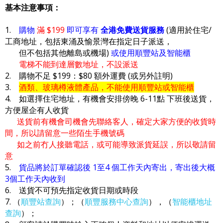
基本注意事項：
1.
購物
滿 $199
即可享有
全港免費送貨服務
(適用於住宅/
工商地址，包括東涌及愉景灣在指定日子派送，
但不包括其他離島或機場)
或使用順豐站及智能櫃
電梯不能到達層數地址，不設派送
2. 購物不足 $199：$80 額外運費 (或另外註明)
3.
酒類、玻璃樽液體產品，不能使用順豐站或智能櫃
4. 如選擇住宅地址，有機會安排傍晚 6-11點 下班後送貨，
方便屋企有人收貨
送貨前有機會司機會先聯絡客人，確定大家方便的收貨時
間，所以請留意一些陌生手機號碼
如之前冇人接聽電話，或可能導致派貨延誤，所以敬請留
意
5.
貨品將於訂單確認後 1至4 個工作天內寄出，寄出後大概
3個工作天內收到
6. 送貨不可預先指定收貨日期或時段
7. （
順豐站查詢
）；（
順豐服務中心查詢
），（
智能櫃地址
查詢
）；