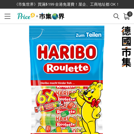
《市集世界》買滿$199 全港免運費！屋企、工商地址都 OK！
0
已加入購物車
查看