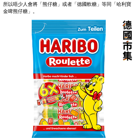
所以唔少人會將「熊仔糖」或者「德國軟糖」等同「哈利寶
金啤熊仔糖」。