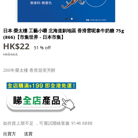
日本 榮太樓 工藝小嚼 北海道釧地區 香滑雲呢拿牛奶糖 75g
(866)【市集世界 - 日本市集】
HK$
22
51 % off
HK$
44.8
200年榮太樓 香滑甜美芳醇
如存貨上限不足 ，可嘗試聯絡客服 9146 6888
出貨方
送貨