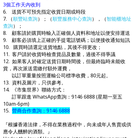
3個工作天內收到
6. 送貨不可預先指定收貨日期或時段
7. （
順豐站查詢
）；（
順豐服務中心查詢
），（
智能櫃地址
查詢
）；
8. 顧客請於購買時輸入正確個人資料和地址以便安排運送
9. 顧客必須填上正確的手提電話號碼；以便接收通知短訊
10. 購買時請選定送貨地點，其後不得更改；
11. 客戶請於收貨時檢查貨品及數量，過後不得爭議
12. 如果客人於確定送貨日期時間後，但最終臨時未能收
貨，再次派送需繳付額外運費，
以訂單重量按照運輸公司標準收費，80元起。
13. 資料及圖片，只供參考。
14. 《市集世界》聯絡方式：
訂單跟進 WhatsApp查詢：9146 6888 (星期一至五
10am-6pm)
15.
營商合作查詢：9146 6888
『根據香港法律，不得在業務過程中，向未成年人售賣或供
應令人醺醉的酒類。』