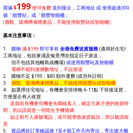
199
$
買滿
便可免費
送到屋企，工商地址 或 使用超過300
個「順豐站」或「順豐智能櫃」
(酒類、玻璃樽液體產品，不能使用順豐站或智能櫃)
基本注意事項：
1.
購物
滿 $199
即可享有
全港免費送貨服務
(適用於住宅/
工商地址，包括東涌及愉景灣在指定日子派送，
但不包括其他離島或機場)
或使用順豐站及智能櫃
電梯不能到達層數地址，不設派送
2. 購物不足 $199：$80 額外運費 (或另外註明)
3.
酒類、玻璃樽液體產品，不能使用順豐站或智能櫃
4. 如選擇住宅地址，有機會安排傍晚 6-11點 下班後送貨，
方便屋企有人收貨
送貨前有機會司機會先聯絡客人，確定大家方便的收貨時
間，所以請留意一些陌生手機號碼
如之前冇人接聽電話，或可能導致派貨延誤，所以敬請留
意
5.
貨品將於訂單確認後 1至4 個工作天內寄出，寄出後大概