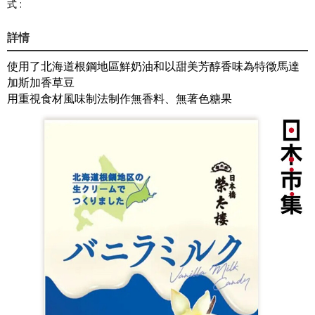
式 :
詳情
使用了北海道根鋼地區鮮奶油和以甜美芳醇香味為特徵馬達
加斯加香草豆
用重視食材風味制法制作無香料、無著色糖果