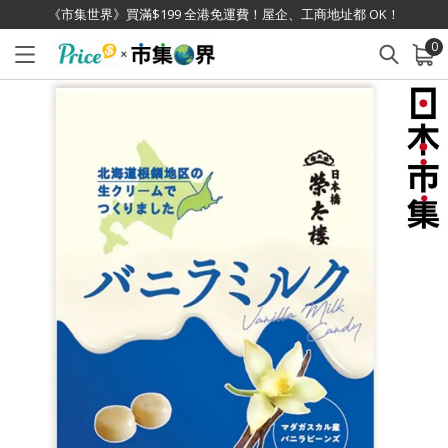
《市集世界》買滿$199 全港免運費！屋企、工商地址都 OK！
0
已加入購物車
查看