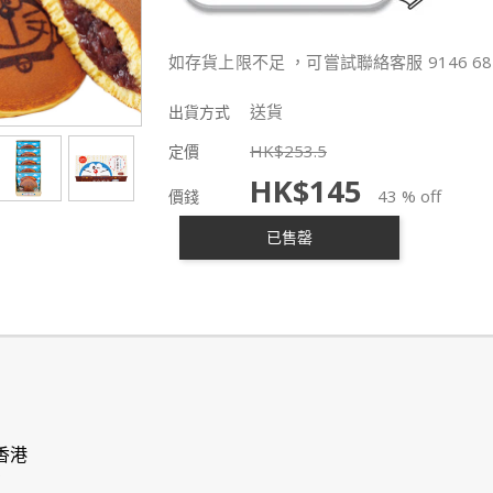
如存貨上限不足 ，可嘗試聯絡客服 9146 68
送貨
出貨方式
HK$
253.5
定價
HK$
145
43 % off
價錢
已售罄
香港
右