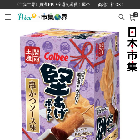
《市集世界》買滿$199 全港免運費！屋企、工商地址都 OK！
0
已加入購物車
查看