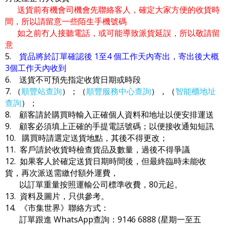
送貨前有機會司機會先聯絡客人，確定大家方便的收貨時
間，所以請留意一些陌生手機號碼
如之前冇人接聽電話，或可能導致派貨延誤，所以敬請留
意
5.
貨品將於訂單確認後 1至4 個工作天內寄出，寄出後大概
3個工作天內收到
6. 送貨不可預先指定收貨日期或時段
7. （
順豐站查詢
）；（
順豐服務中心查詢
），（
智能櫃地址
查詢
）；
8. 顧客請於購買時輸入正確個人資料和地址以便安排運送
9. 顧客必須填上正確的手提電話號碼；以便接收通知短訊
10. 購買時請選定送貨地點，其後不得更改；
11. 客戶請於收貨時檢查貨品及數量，過後不得爭議
12. 如果客人於確定送貨日期時間後，但最終臨時未能收
貨，再次派送需繳付額外運費，
以訂單重量按照運輸公司標準收費，80元起。
13. 資料及圖片，只供參考。
14. 《市集世界》聯絡方式：
訂單跟進 WhatsApp查詢：9146 6888 (星期一至五