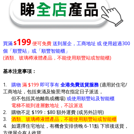
199
$
買滿
便可免費
送到屋企，工商地址 或 使用超過300
個「順豐站」或「順豐智能櫃」
(酒類、玻璃樽液體產品，不能使用順豐站或智能櫃)
基本注意事項：
1.
購物
滿 $199
即可享有
全港免費送貨服務
(適用於住宅/
工商地址，包括東涌及愉景灣在指定日子派送，
但不包括其他離島或機場)
或使用順豐站及智能櫃
電梯不能到達層數地址，不設派送
2. 購物不足 $199：$80 額外運費 (或另外註明)
3.
酒類、玻璃樽液體產品，不能使用順豐站或智能櫃
4. 如選擇住宅地址，有機會安排傍晚 6-11點 下班後送貨，
方便屋企有人收貨