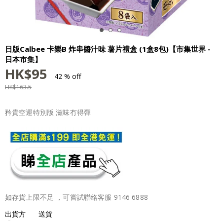
日版Calbee 卡樂B 炸串醬汁味 薯片禮盒 (1盒8包)【市集世界 -
日本市集】
HK$
95
42 % off
HK$
163.5
矜貴空運特別版 滋味冇得彈
如存貨上限不足 ，可嘗試聯絡客服 9146 6888
出貨方
送貨