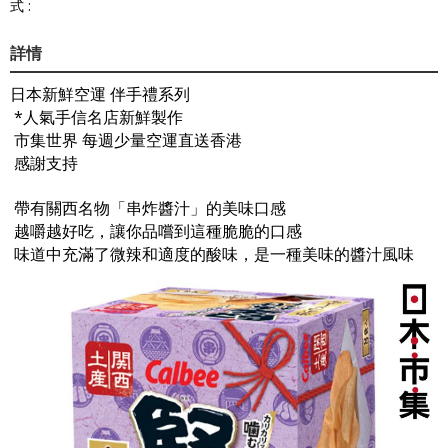
式 :
詳情
日本新鮮空運 伴手禮系列
*人氣手信名店新鮮製作
市集世界 每週少量空運直送香港
感謝支持
帶有關西名物「串炸醬汁」的美味口感
越嚼越好吃，讓你品嚐到這種脆脆的口感
味道中充滿了微辣和適度的酸味，是一種美味的醬汁風味