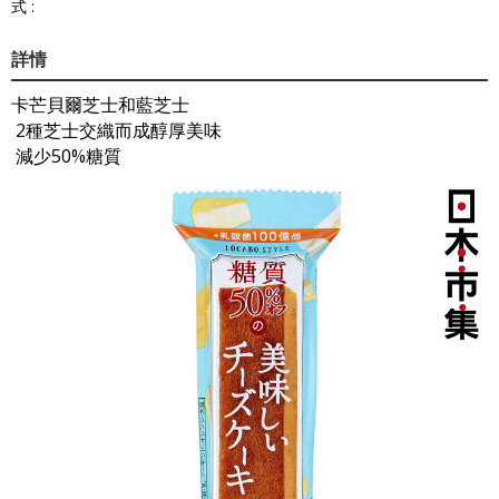
式 :
詳情
卡芒貝爾芝士和藍芝士
2種芝士交織而成醇厚美味
減少50%糖質