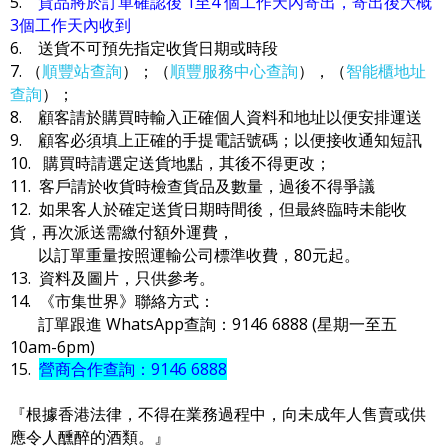
5.
貨品將於訂單確認後 1至4 個工作天內寄出，寄出後大概
3個工作天內收到
6. 送貨不可預先指定收貨日期或時段
7. （
順豐站查詢
）；（
順豐服務中心查詢
），（
智能櫃地址
查詢
）；
8. 顧客請於購買時輸入正確個人資料和地址以便安排運送
9. 顧客必須填上正確的手提電話號碼；以便接收通知短訊
10. 購買時請選定送貨地點，其後不得更改；
11. 客戶請於收貨時檢查貨品及數量，過後不得爭議
12. 如果客人於確定送貨日期時間後，但最終臨時未能收
貨，再次派送需繳付額外運費，
以訂單重量按照運輸公司標準收費，80元起。
13. 資料及圖片，只供參考。
14. 《市集世界》聯絡方式：
訂單跟進 WhatsApp查詢：9146 6888 (星期一至五
10am-6pm)
15.
營商合作查詢：9146 6888
『根據香港法律，不得在業務過程中，向未成年人售賣或供
應令人醺醉的酒類。』