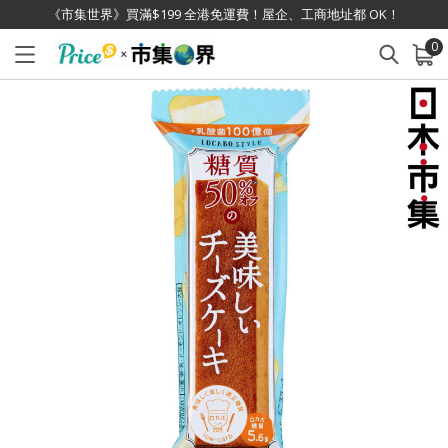
《市集世界》買滿$199 全港免運費！屋企、工商地址都 OK！
0
已加入購物車
查看