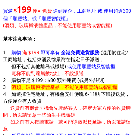
199
$
買滿
便可免費
送到屋企，工商地址 或 使用超過300
個「順豐站」或「順豐智能櫃」
(酒類、玻璃樽液體產品，不能使用順豐站或智能櫃)
基本注意事項：
1.
購物
滿 $199
即可享有
全港免費送貨服務
(適用於住宅/
工商地址，包括東涌及愉景灣在指定日子派送，
但不包括其他離島或機場)
或使用順豐站及智能櫃
電梯不能到達層數地址，不設派送
2. 購物不足 $199：$80 額外運費 (或另外註明)
3.
酒類、玻璃樽液體產品，不能使用順豐站或智能櫃
4. 如選擇住宅地址，有機會安排傍晚 6-11點 下班後送貨，
方便屋企有人收貨
送貨前有機會司機會先聯絡客人，確定大家方便的收貨時
間，所以請留意一些陌生手機號碼
如之前冇人接聽電話，或可能導致派貨延誤，所以敬請留
意