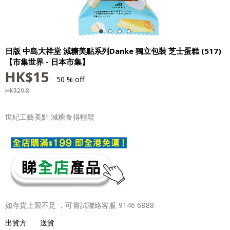
日版 中島大祥堂 減糖美點系列Danke 獨立包裝 芝士蛋糕 (517)
【市集世界 - 日本市集】
HK$
15
50 % off
HK$
29.8
世紀工藝美點 減糖食得輕鬆
如存貨上限不足 ，可嘗試聯絡客服 9146 6888
出貨方
送貨