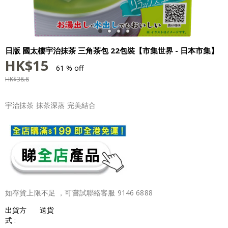
日版 國太樓宇治抺茶 三角茶包 22包裝【市集世界 - 日本市集】
HK$
15
61 % off
HK$
38.8
宇治抺茶 抹茶深蒸 完美結合
如存貨上限不足 ，可嘗試聯絡客服 9146 6888
出貨方
送貨
式 :