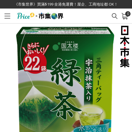
《市集世界》買滿$199 全港免運費！屋企、工商地址都 OK！
0
已加入購物車
查看