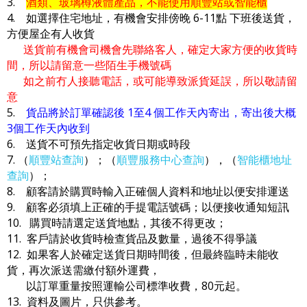
3.
酒類、玻璃樽液體產品，不能使用順豐站或智能櫃
4. 如選擇住宅地址，有機會安排傍晚 6-11點 下班後送貨，
方便屋企有人收貨
送貨前有機會司機會先聯絡客人，確定大家方便的收貨時
間，所以請留意一些陌生手機號碼
如之前冇人接聽電話，或可能導致派貨延誤，所以敬請留
意
5.
貨品將於訂單確認後 1至4 個工作天內寄出，寄出後大概
3個工作天內收到
6. 送貨不可預先指定收貨日期或時段
7. （
順豐站查詢
）；（
順豐服務中心查詢
），（
智能櫃地址
查詢
）；
8. 顧客請於購買時輸入正確個人資料和地址以便安排運送
9. 顧客必須填上正確的手提電話號碼；以便接收通知短訊
10. 購買時請選定送貨地點，其後不得更改；
11. 客戶請於收貨時檢查貨品及數量，過後不得爭議
12. 如果客人於確定送貨日期時間後，但最終臨時未能收
貨，再次派送需繳付額外運費，
以訂單重量按照運輸公司標準收費，80元起。
13. 資料及圖片，只供參考。