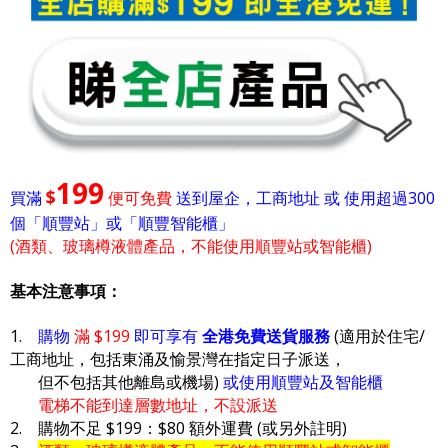
199
$
買滿
便可免費
送到屋企，工商地址 或 使用超過300
個「順豐站」或「順豐智能櫃」
(酒類、玻璃樽液體產品，不能使用順豐站或智能櫃)
基本注意事項：
1.
購物
滿 $199
即可享有
全港免費送貨服務
(適用於住宅/
工商地址，包括東涌及愉景灣在指定日子派送，
但不包括其他離島或機場)
或使用順豐站及智能櫃
電梯不能到達層數地址，不設派送
2. 購物不足 $199：$80 額外運費 (或另外註明)