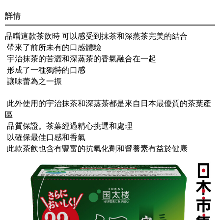
詳情
品嚐這款茶飲時 可以感受到抹茶和深蒸茶完美的結合
帶來了前所未有的口感體驗
宇治抹茶的苦澀和深蒸茶的香氣融合在一起
形成了一種獨特的口感
讓味蕾為之一振
此外使用的宇治抹茶和深蒸茶都是來自日本最優質的茶葉產
區
品質保證。茶葉經過精心挑選和處理
以確保最佳口感和香氣
此款茶飲也含有豐富的抗氧化劑和營養素有益於健康