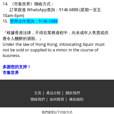
14. 《市集世界》聯絡方式：
訂單跟進 WhatsApp查詢：9146 6888 (星期一至五
10am-6pm)
15.
營商合作查詢：9146 6888
『根據香港法律，不得在業務過程中，向未成年人售賣或供
應令人醺醉的酒類。』
Under the law of Hong Kong, intoxicating liquor must
not be sold or supplied to a minor in the course of
business.
多謝您的支持！
市集世界
主頁
|
產品分類
|
關於我們
聯絡我們
|
如何購買
|
條款細則
我們接受以下付款方式