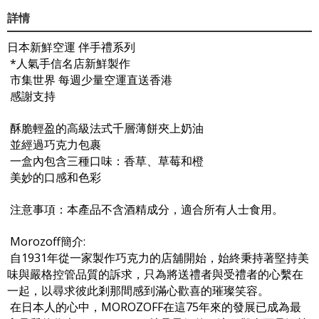
詳情
日本新鮮空運 伴手禮系列
*人氣手信名店新鮮製作
市集世界 每週少量空運直送香港
感謝支持
酥脆輕盈的高級法式千層薄餅夾上奶油
並經過巧克力包裹
一盒內包含三種口味：香草、草莓和橙
美妙的口感和色彩
注意事項：本產品不含酒精成分，適合所有人士食用。
Morozoff簡介:
自1931年從一家製作巧克力的店舖開始，始終秉持著堅持美
味與嚴格控管品質的訴求，只為將送禮者與受禮者的心繫在
一起，以尋求彼此剎那間感到滿心歡喜的璀璨笑容。
在日本人的心中，MOROZOFF在這75年來的發展已成為最