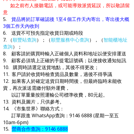
如之前冇人接聽電話，或可能導致派貨延誤，所以敬請留
意
5.
貨品將於訂單確認後 1至4 個工作天內寄出，寄出後大概
3個工作天內收到
6. 送貨不可預先指定收貨日期或時段
7. （
順豐站查詢
）；（
順豐服務中心查詢
），（
智能櫃地址
查詢
）；
8. 顧客請於購買時輸入正確個人資料和地址以便安排運送
9. 顧客必須填上正確的手提電話號碼；以便接收通知短訊
10. 購買時請選定送貨地點，其後不得更改；
11. 客戶請於收貨時檢查貨品及數量，過後不得爭議
12. 如果客人於確定送貨日期時間後，但最終臨時未能收
貨，再次派送需繳付額外運費，
以訂單重量按照運輸公司標準收費，80元起。
13. 資料及圖片，只供參考。
14. 《市集世界》聯絡方式：
訂單跟進 WhatsApp查詢：9146 6888 (星期一至五
10am-6pm)
15.
營商合作查詢：9146 6888