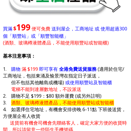
199
$
買滿
便可免費
送到屋企，工商地址 或 使用超過300
個「順豐站」或「順豐智能櫃」
(酒類、玻璃樽液體產品，不能使用順豐站或智能櫃)
基本注意事項：
1.
購物
滿 $199
即可享有
全港免費送貨服務
(適用於住宅/
工商地址，包括東涌及愉景灣在指定日子派送，
但不包括其他離島或機場)
或使用順豐站及智能櫃
電梯不能到達層數地址，不設派送
2. 購物不足 $199：$80 額外運費 (或另外註明)
3.
酒類、玻璃樽液體產品，不能使用順豐站或智能櫃
4. 如選擇住宅地址，有機會安排傍晚 6-11點 下班後送貨，
方便屋企有人收貨
送貨前有機會司機會先聯絡客人，確定大家方便的收貨時
間，所以請留意一些陌生手機號碼