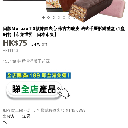
日版Morozoff 3款雜錦夾心 朱古力脆皮 法式千層酥餅禮盒 (1盒
5件)【市集世界 - 日本市集】
HK$
75
34 % off
HK$
114.3
1931始 神戶港洋菓子起源
如存貨上限不足 ，可嘗試聯絡客服 9146 6888
出貨方
送貨
式 :