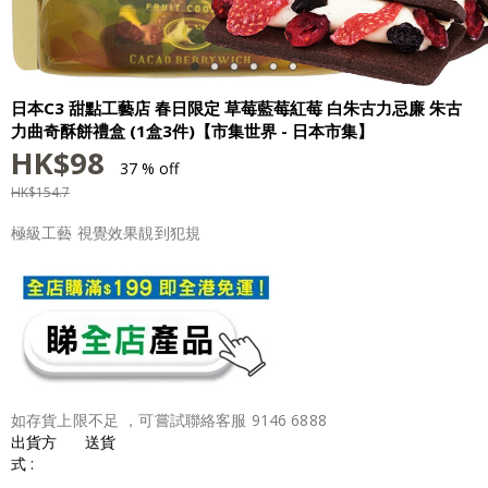
日本C3 甜點工藝店 春日限定 草莓藍莓紅莓 白朱古力忌廉 朱古
力曲奇酥餅禮盒 (1盒3件)【市集世界 - 日本市集】
HK$
98
37 % off
HK$
154.7
極級工藝 視覺效果靚到犯規
如存貨上限不足 ，可嘗試聯絡客服 9146 6888
出貨方
送貨
式 :