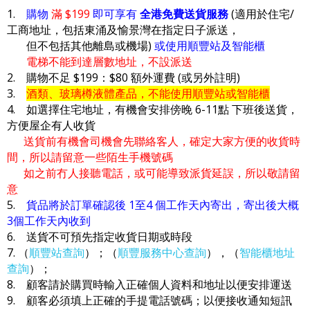
1.
購物
滿 $199
即可享有
全港免費送貨服務
(適用於住宅/
工商地址，包括東涌及愉景灣在指定日子派送，
但不包括其他離島或機場)
或使用順豐站及智能櫃
電梯不能到達層數地址，不設派送
2. 購物不足 $199：$80 額外運費 (或另外註明)
3.
酒類、玻璃樽液體產品，不能使用順豐站或智能櫃
4. 如選擇住宅地址，有機會安排傍晚 6-11點 下班後送貨，
方便屋企有人收貨
送貨前有機會司機會先聯絡客人，確定大家方便的收貨時
間，所以請留意一些陌生手機號碼
如之前冇人接聽電話，或可能導致派貨延誤，所以敬請留
意
5.
貨品將於訂單確認後 1至4 個工作天內寄出，寄出後大概
3個工作天內收到
6. 送貨不可預先指定收貨日期或時段
7. （
順豐站查詢
）；（
順豐服務中心查詢
），（
智能櫃地址
查詢
）；
8. 顧客請於購買時輸入正確個人資料和地址以便安排運送
9. 顧客必須填上正確的手提電話號碼；以便接收通知短訊