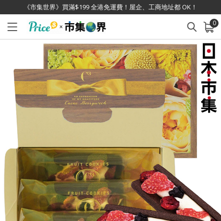
《市集世界》買滿$199 全港免運費！屋企、工商地址都 OK！
0
已加入購物車
查看