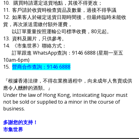
10. 購買時請選定送貨地點，其後不得更改；
11. 客戶請於收貨時檢查貨品及數量，過後不得爭議
12. 如果客人於確定送貨日期時間後，但最終臨時未能收
貨，再次派送需繳付額外運費，
以訂單重量按照運輸公司標準收費，80元起。
13. 資料及圖片，只供參考。
14. 《市集世界》聯絡方式：
訂單跟進 WhatsApp查詢：9146 6888 (星期一至五
10am-6pm)
15.
營商合作查詢：9146 6888
『根據香港法律，不得在業務過程中，向未成年人售賣或供
應令人醺醉的酒類。』
Under the law of Hong Kong, intoxicating liquor must
not be sold or supplied to a minor in the course of
business.
多謝您的支持！
市集世界