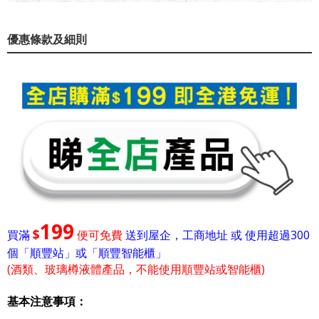
優惠條款及細則
199
$
買滿
便可免費
送到屋企，工商地址 或 使用超過300
個「順豐站」或「順豐智能櫃」
(酒類、玻璃樽液體產品，不能使用順豐站或智能櫃)
基本注意事項：