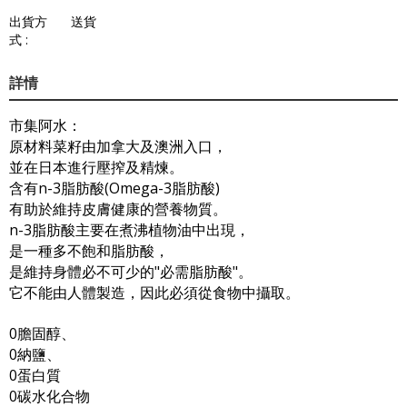
出貨方
送貨
式 :
詳情
市集阿水：
原材料菜籽由加拿大及澳洲入口，
並在日本進行壓搾及精煉。
含有n-3脂肪酸(Omega-3脂肪酸)
有助於維持皮膚健康的營養物質。
n-3脂肪酸主要在煮沸植物油中出現，
是一種多不飽和脂肪酸，
是維持身體必不可少的"必需脂肪酸"。
它不能由人體製造，因此必須從食物中攝取。
0膽固醇、
0納鹽、
0蛋白質
0碳水化合物