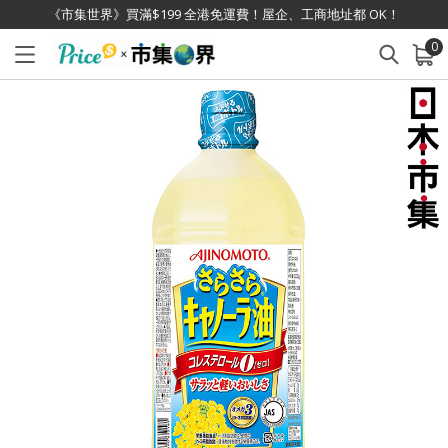
《市集世界》買滿$199 全港免運費！屋企、工商地址都 OK！
0
已加入購物車
查看