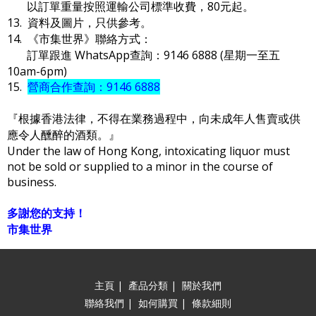
以訂單重量按照運輸公司標準收費，80元起。
13. 資料及圖片，只供參考。
14. 《市集世界》聯絡方式：
訂單跟進 WhatsApp查詢：9146 6888 (星期一至五
10am-6pm)
15.
營商合作查詢：9146 6888
『根據香港法律，不得在業務過程中，向未成年人售賣或供
應令人醺醉的酒類。』
Under the law of Hong Kong, intoxicating liquor must
not be sold or supplied to a minor in the course of
business.
多謝您的支持！
市集世界
主頁
|
產品分類
|
關於我們
聯絡我們
|
如何購買
|
條款細則