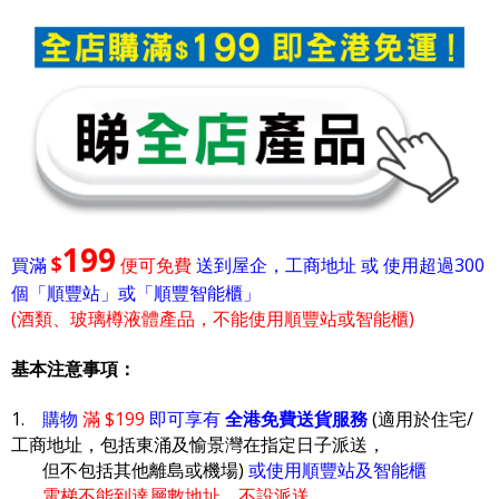
199
$
買滿
便可免費
送到屋企，工商地址 或 使用超過300
個「順豐站」或「順豐智能櫃」
(酒類、玻璃樽液體產品，不能使用順豐站或智能櫃)
基本注意事項：
1.
購物
滿 $199
即可享有
全港免費送貨服務
(適用於住宅/
工商地址，包括東涌及愉景灣在指定日子派送，
但不包括其他離島或機場)
或使用順豐站及智能櫃
電梯不能到達層數地址，不設派送