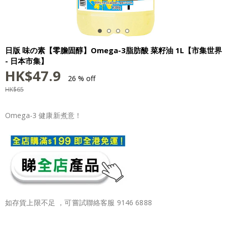
日版 味の素【零膽固醇】Omega-3脂肪酸 菜籽油 1L【市集世界
- 日本市集】
HK$
47.9
26 % off
HK$
65
Omega-3 健康新煮意！
如存貨上限不足 ，可嘗試聯絡客服 9146 6888