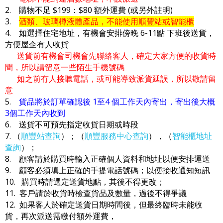
2. 購物不足 $199：$80 額外運費 (或另外註明)
3.
酒類、玻璃樽液體產品，不能使用順豐站或智能櫃
4. 如選擇住宅地址，有機會安排傍晚 6-11點 下班後送貨，
方便屋企有人收貨
送貨前有機會司機會先聯絡客人，確定大家方便的收貨時
間，所以請留意一些陌生手機號碼
如之前冇人接聽電話，或可能導致派貨延誤，所以敬請留
意
5.
貨品將於訂單確認後 1至4 個工作天內寄出，寄出後大概
3個工作天內收到
6. 送貨不可預先指定收貨日期或時段
7. （
順豐站查詢
）；（
順豐服務中心查詢
），（
智能櫃地址
查詢
）；
8. 顧客請於購買時輸入正確個人資料和地址以便安排運送
9. 顧客必須填上正確的手提電話號碼；以便接收通知短訊
10. 購買時請選定送貨地點，其後不得更改；
11. 客戶請於收貨時檢查貨品及數量，過後不得爭議
12. 如果客人於確定送貨日期時間後，但最終臨時未能收
貨，再次派送需繳付額外運費，