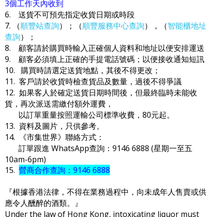
3個工作天內收到
6. 送貨不可預先指定收貨日期或時段
7. （
順豐站查詢
）；（
順豐服務中心查詢
），（
智能櫃地址
查詢
）；
8. 顧客請於購買時輸入正確個人資料和地址以便安排運送
9. 顧客必須填上正確的手提電話號碼；以便接收通知短訊
10. 購買時請選定送貨地點，其後不得更改；
11. 客戶請於收貨時檢查貨品及數量，過後不得爭議
12. 如果客人於確定送貨日期時間後，但最終臨時未能收
貨，再次派送需繳付額外運費，
以訂單重量按照運輸公司標準收費，80元起。
13. 資料及圖片，只供參考。
14. 《市集世界》聯絡方式：
訂單跟進 WhatsApp查詢：9146 6888 (星期一至五
10am-6pm)
15.
營商合作查詢：9146 6888
『根據香港法律，不得在業務過程中，向未成年人售賣或供
應令人醺醉的酒類。』
Under the law of Hong Kong, intoxicating liquor must