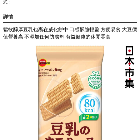
式 :
詳情
鬆軟醇厚豆乳包裹在威化餅中 口感酥脆輕盈 方便易食 大豆價
值營養高 不添加任何防腐劑 有益健康的休閒零食