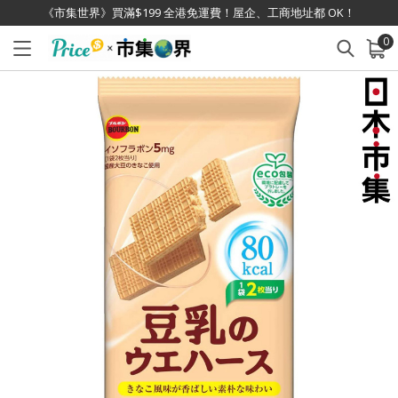
《市集世界》買滿$199 全港免運費！屋企、工商地址都 OK！
0
已加入購物車
查看