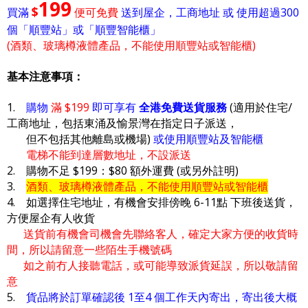
199
$
買滿
便可免費
送到屋企，工商地址 或 使用超過300
個「順豐站」或「順豐智能櫃」
(酒類、玻璃樽液體產品，不能使用順豐站或智能櫃)
基本注意事項：
1.
購物
滿 $199
即可享有
全港免費送貨服務
(適用於住宅/
工商地址，包括東涌及愉景灣在指定日子派送，
但不包括其他離島或機場)
或使用順豐站及智能櫃
電梯不能到達層數地址，不設派送
2. 購物不足 $199：$80 額外運費 (或另外註明)
3.
酒類、玻璃樽液體產品，不能使用順豐站或智能櫃
4. 如選擇住宅地址，有機會安排傍晚 6-11點 下班後送貨，
方便屋企有人收貨
送貨前有機會司機會先聯絡客人，確定大家方便的收貨時
間，所以請留意一些陌生手機號碼
如之前冇人接聽電話，或可能導致派貨延誤，所以敬請留
意
5.
貨品將於訂單確認後 1至4 個工作天內寄出，寄出後大概