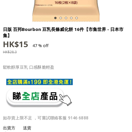
日版 百邦Bourbon 豆乳長條威化餅 16件【市集世界 - 日本市
集】
HK$
15
47 % off
HK$
28.3
鬆軟醇厚豆乳 口感酥脆輕盈
如存貨上限不足 ，可嘗試聯絡客服 9146 6888
出貨方
送貨