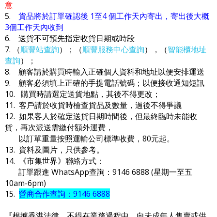
意
5.
貨品將於訂單確認後 1至4 個工作天內寄出，寄出後大概
3個工作天內收到
6. 送貨不可預先指定收貨日期或時段
7. （
順豐站查詢
）；（
順豐服務中心查詢
），（
智能櫃地址
查詢
）；
8. 顧客請於購買時輸入正確個人資料和地址以便安排運送
9. 顧客必須填上正確的手提電話號碼；以便接收通知短訊
10. 購買時請選定送貨地點，其後不得更改；
11. 客戶請於收貨時檢查貨品及數量，過後不得爭議
12. 如果客人於確定送貨日期時間後，但最終臨時未能收
貨，再次派送需繳付額外運費，
以訂單重量按照運輸公司標準收費，80元起。
13. 資料及圖片，只供參考。
14. 《市集世界》聯絡方式：
訂單跟進 WhatsApp查詢：9146 6888 (星期一至五
10am-6pm)
15.
營商合作查詢：9146 6888
『根據香港法律，不得在業務過程中，向未成年人售賣或供