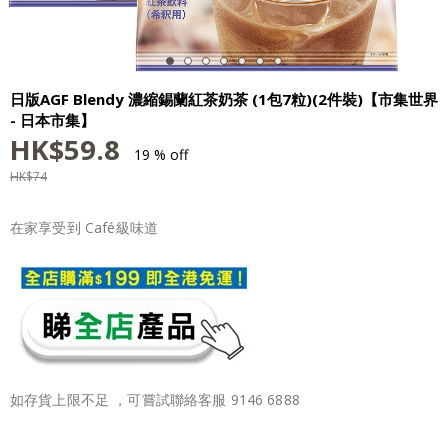
日版AGF Blendy 濃縮錫蘭紅茶奶茶 (1包7粒)(2件裝)【市集世界
- 日本市集】
HK$
59.8
19 % off
HK$
74
在家享受到 Café級味道
如存貨上限不足 ，可嘗試聯絡客服 9146 6888