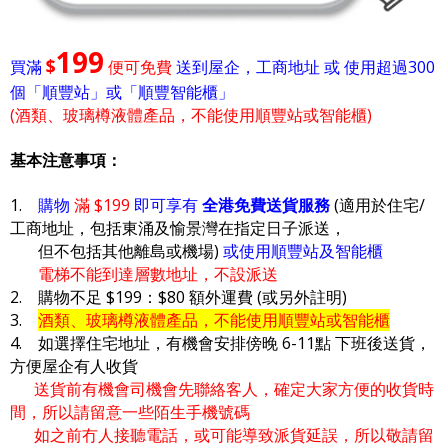
199
$
買滿
便可免費
送到屋企，工商地址 或 使用超過300
個「順豐站」或「順豐智能櫃」
(酒類、玻璃樽液體產品，不能使用順豐站或智能櫃)
基本注意事項：
1.
購物
滿 $199
即可享有
全港免費送貨服務
(適用於住宅/
工商地址，包括東涌及愉景灣在指定日子派送，
但不包括其他離島或機場)
或使用順豐站及智能櫃
電梯不能到達層數地址，不設派送
2. 購物不足 $199：$80 額外運費 (或另外註明)
3.
酒類、玻璃樽液體產品，不能使用順豐站或智能櫃
4. 如選擇住宅地址，有機會安排傍晚 6-11點 下班後送貨，
方便屋企有人收貨
送貨前有機會司機會先聯絡客人，確定大家方便的收貨時
間，所以請留意一些陌生手機號碼
如之前冇人接聽電話，或可能導致派貨延誤，所以敬請留